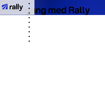
Det tager 2 minutter
Kom i gang med Rally