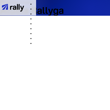
See võtab 2 minutit
Alusta Rallyga