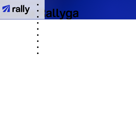
See võtab 2 minutit
Alusta Rallyga