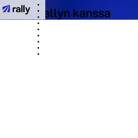
Se kestää 2 minuuttia
Aloita Rallyn kanssa