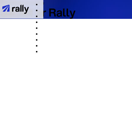
Tas aizņem 2 minūtes
Sāciet ar Rally