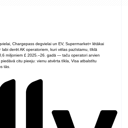
egvielai, Chargepass degvielai un EV, Supermarket+ lētākai
 labi derēt AK operatoriem, kuri vēlas pazīstamu, tīklā
,6 miljoniem £ 2025.–26. gadā — taču operatori arvien
dāvā citu pieeju: vienu atvērta tīkla, Visa atbalstītu
s tās.