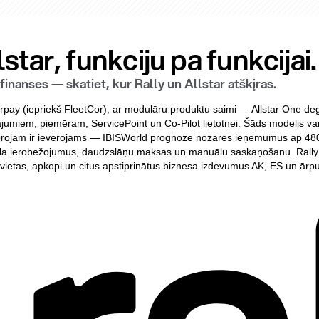
star, funkciju pa funkcijai.
nanses — skatiet, kur Rally un Allstar atšķiras.
 Corpay (iepriekš FleetCor), ar modulāru produktu saimi — Allstar One d
nājumiem, piemēram, ServicePoint un Co-Pilot lietotnei. Šāds modelis var
joprojām ir ievērojams — IBISWorld prognozē nozares ieņēmumus ap 480
īkla ierobežojumus, daudzslāņu maksas un manuālu saskaņošanu. Rally pie
vvietas, apkopi un citus apstiprinātus biznesa izdevumus AK, ES un ārpu