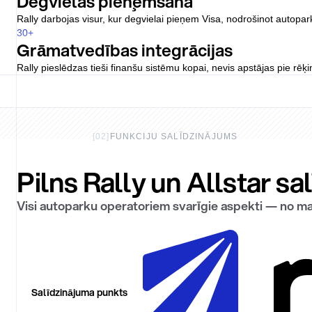
Degvielas pieņemšana
Rally darbojas visur, kur degvielai pieņem Visa, nodrošinot autopa
30
+
Grāmatvedības integrācijas
Rally pieslēdzas tieši finanšu sistēmu kopai, nevis apstājas pie rēķ
[
02
]
FUNKCIJU SALĪDZINĀJUMS
Pilns Rally un Allstar sa
Visi autoparku operatoriem svarīgie aspekti — no ma
Salīdzinājuma punkts