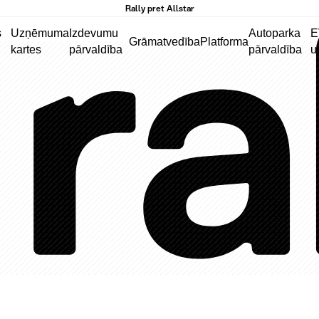
Rally pret Allstar
s
Uzņēmuma
Izdevumu
Autoparka
E
Grāmatvedība
Platforma
kartes
pārvaldība
pārvaldība
u