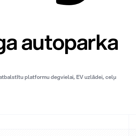
īga autoparka
atbalstītu platformu degvielai, EV uzlādei, ceļu