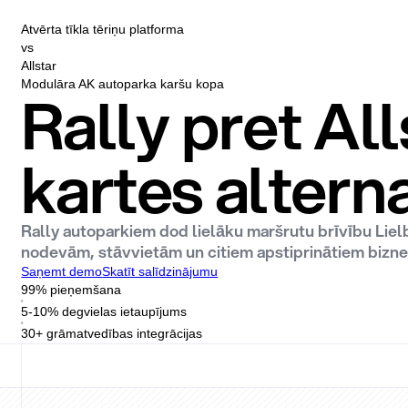
Atvērta tīkla tēriņu platforma
vs
Allstar
Modulāra AK autoparka karšu kopa
Rally pret Al
kartes altern
Rally autoparkiem dod lielāku maršrutu brīvību Lielb
nodevām, stāvvietām un citiem apstiprinātiem biznes
Saņemt demo
Skatīt salīdzinājumu
99% pieņemšana
5-10% degvielas ietaupījums
30+ grāmatvedības integrācijas