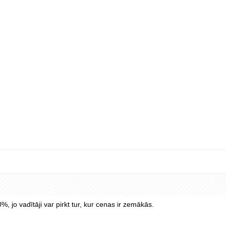
tai
kaņo, iegūst PVN un sinhronizē tieši ar grāmatvedības sistēmām.
rēķinus, bet publiskie materiāli vairāk uzsver portāla kontroli nekā ti
 tēriņiem
n citi biznesa tēriņi var būt vienā sistēmā.
ktiem kā Allstar One, Chargepass un Allstar Plus.
%, jo vadītāji var pirkt tur, kur cenas ir zemākās.