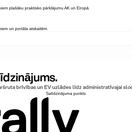
rkiem plašāku praktisko pārklājumu AK un Eiropā.
iniem un portāla atskaitēm.
līdzinājums.
ršruta brīvības un EV uzlādes līdz administratīvajai sl
Salīdzinājuma punkts