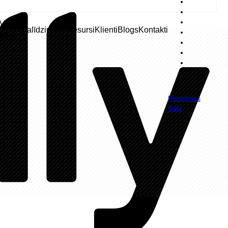
V
Salīdzināt
Resursi
Klienti
Blogs
Kontakti
zlāde
Pieteikties
Sākt