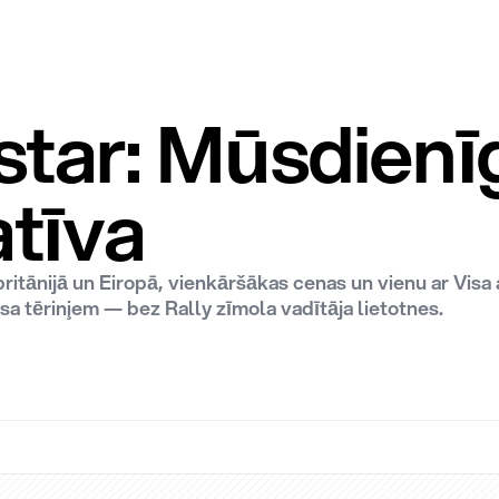
lstar: Mūsdien
atīva
ritānijā un Eiropā, vienkāršākas cenas un vienu ar Visa 
a tēriņiem — bez Rally zīmola vadītāja lietotnes.