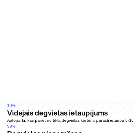
Automatizācija no čeka līdz virsgrāma
Rally apkopo čekus caur WhatsApp vai tīmekli, automātiski tos sas
Pārvaldība caur portālu
Allstar Online nodrošina pārskatāmību un HMRC prasībām atbilstošus 
Pricing
Pump price
Driver fee
Flat
Lock-in
No
Pricing
Varies
Driver fee
Plan
Lock-in
Term
Viena platforma autoparka un biznesa
Degviela, uzlāde, ceļu nodevas, stāvvietas, apkope, biroja pirkumi u
Modulāra produktu saime
Allstar sadala degvielu, EV un plašākus biznesa tēriņus starp produ
10
%
Vidējais degvielas ietaupījums
Autoparki, kas pāriet no tīkla degvielas kartēm, parasti ietaupa 5-10
99
%