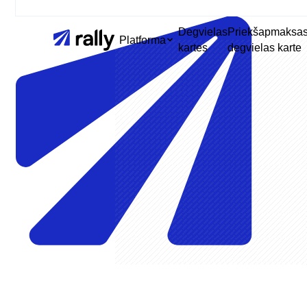
Degvielas
Priekšapmaksa
Platforma
kartes
degvielas karte