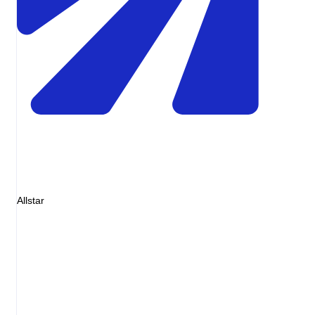
Allstar
Invoice
Diesel 48L
EUR72.00
Service fee
EUR0.00
Markup
EUR0.00
Total
EUR72.00
= pump receipt