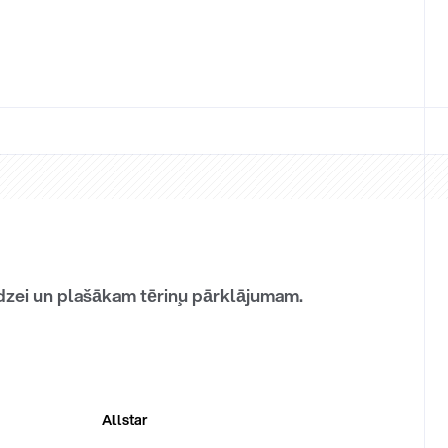
odzei un plašākam tēriņu pārklājumam.
Allstar