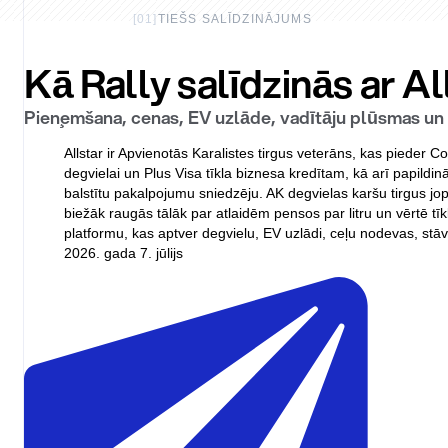
[
01
]
TIEŠS SALĪDZINĀJUMS
Kā Rally salīdzinās ar All
Pieņemšana, cenas, EV uzlāde, vadītāju plūsmas un fi
Allstar ir Apvienotās Karalistes tirgus veterāns, kas pieder
degvielai un Plus Visa tīkla biznesa kredītam, kā arī papildi
balstītu pakalpojumu sniedzēju. AK degvielas karšu tirgus 
biežāk raugās tālāk par atlaidēm pensos par litru un vērtē t
platformu, kas aptver degvielu, EV uzlādi, ceļu nodevas, stā
2026. gada 7. jūlijs