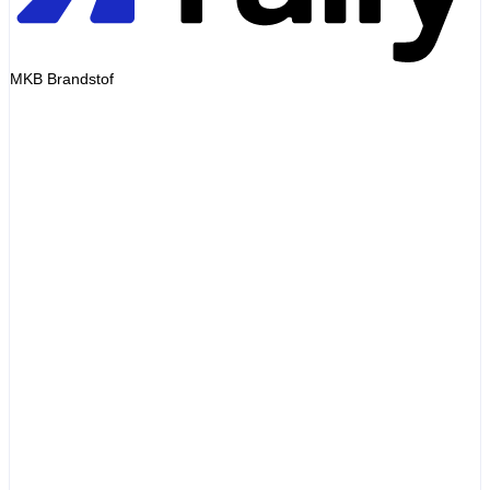
MKB Brandstof
Invoice
Diesel 48L
EUR72.00
Service fee
EUR0.00
Markup
EUR0.00
Total
EUR72.00
= pump receipt
Illustrative invoice
Diesel
Pump price
List-price premium
+ varies
Transaction fee
+ varies
Admin fee
+ varies
Total
> pump
Illustrative example only
Abrechnung zum Zapfsäulenpreis
Rechnung gleich Beleg. Prepaid ohne Aufschläge oder