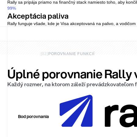
Rally sa pripája priamo na finančný stack namiesto toho, aby končil 
99
%
Akceptácia paliva
Rally funguje všade, kde je Visa akceptovaná na palivo, a vodičom ta
[
02
]
POROVNANIE FUNKCIÍ
Úplné porovnanie Rally v
Každý rozmer, na ktorom záleží prevádzkovateľom flo
Bod porovnania