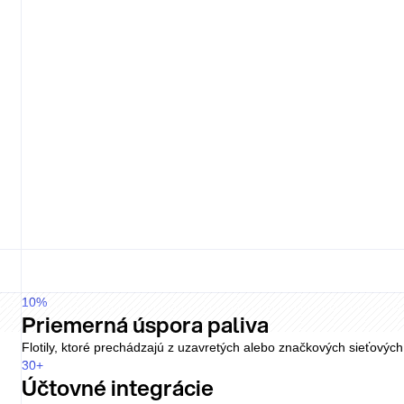
Silný portál a API
Shell je silný v prístupe cez portál a API, no je menej presvedči
Pricing
Pump price
Driver fee
Flat
Lock-in
No
Pricing
Varies
Driver fee
Plan
Lock-in
Term
Jednoduché, jasné ceny
Rally používa fixný poplatok za aktívneho vodiča bez ďalších admi
overení firmy a zástupcu; podmienky postpaid vyžadujú samostatn
Viac zaťažené tarifami
Ceny Shellu sú viac viazané na plán a trh, s miestnymi tarifnými d
10
%
Priemerná úspora paliva
Flotily, ktoré prechádzajú z uzavretých alebo značkových sieťových
30
+
Účtovné integrácie