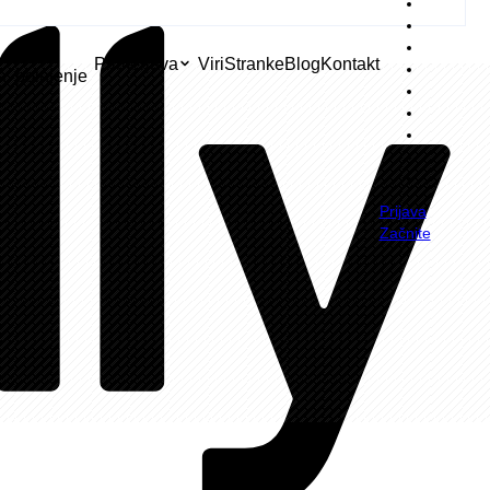
EV
Primerjava
Viri
Stranke
Blog
Kontakt
a
polnjenje
Prijava
Začnite