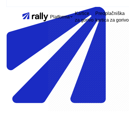
Kartice
Predplačniška
Platforma
za gorivo
kartica za gorivo