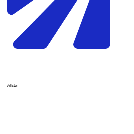
Allstar
Invoice
Diesel 48L
EUR72.00
Service fee
EUR0.00
Markup
EUR0.00
Total
EUR72.00
= pump receipt