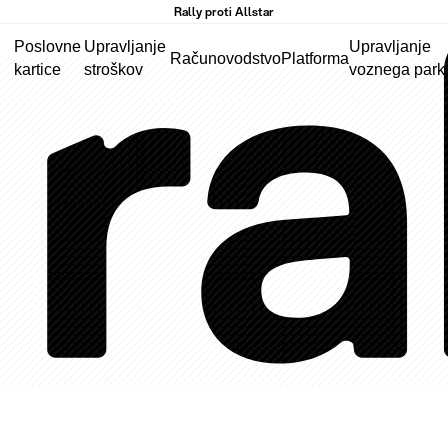
Rally proti Allstar
Poslovne
Upravljanje
Upravljanje
Računovodstvo
Platforma
kartice
stroškov
voznega park