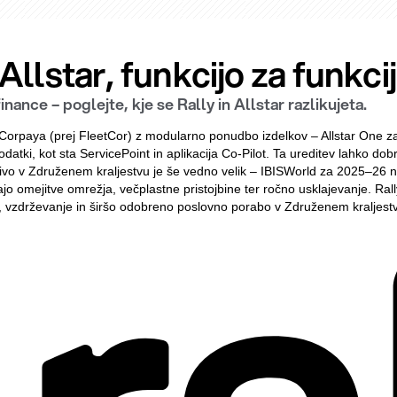
Allstar, funkcijo za funkcij
nance – poglejte, kje se Rally in Allstar razlikujeta.
sti Corpaya (prej FleetCor) z modularno ponudbo izdelkov – Allstar One
odatki, kot sta ServicePoint in aplikacija Co-Pilot. Ta ureditev lahko dob
vo v Združenem kraljestvu je še vedno velik – IBISWorld za 2025–26 n
rjajo omejitve omrežja, večplastne pristojbine ter ročno usklajevanje. Ra
je, vzdrževanje in širšo odobreno poslovno porabo v Združenem kraljestv