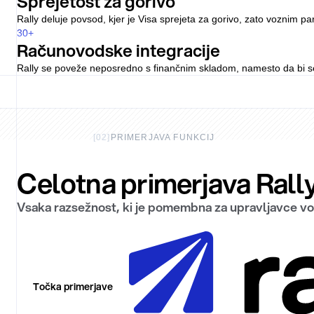
Sprejetost za gorivo
Rally deluje povsod, kjer je Visa sprejeta za gorivo, zato voznim 
30
+
Računovodske integracije
Rally se poveže neposredno s finančnim skladom, namesto da bi se u
[
02
]
PRIMERJAVA FUNKCIJ
Celotna primerjava Rally 
Vsaka razsežnost, ki je pomembna za upravljavce voz
Točka primerjave