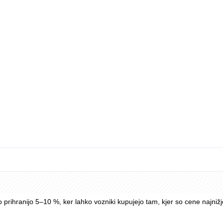
di, izlušči DDV in jih neposredno sinhronizira v računovodske sisteme
dar javna gradiva bolj poudarjajo nadzor prek portala kot neposredno 
kupi in širša poslovna poraba so lahko v enem sistemu.
Allstar One, Chargepass in Allstar Plus.
o prihranijo 5–10 %, ker lahko vozniki kupujejo tam, kjer so cene najnižj