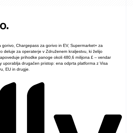
o.
 za gorivo, Chargepass za gorivo in EV, Supermarket+ za
ro deluje za operaterje v Združenem kraljestvu, ki želijo
apoveduje prihodke panoge okoli 480,6 milijona £ – vendar
lly uporablja drugačen pristop: ena odprta platforma z Visa
u, EU in drugje.