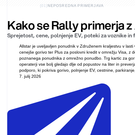
[
01
]
NEPOSREDNA PRIMERJAVA
Kako se Rally primerja z 
Sprejetost, cene, polnjenje EV, poteki za voznike in fi
Allstar je uveljavljen ponudnik v Združenem kraljestvu v la
cenejše gorivo ter Plus za poslovni kredit v omrežju Visa, z d
poznanega ponudnika z omrežno ponudbo. Trg kartic za gori
operaterji vse bolj gledajo dlje od popustov na liter in preve
podporo, ki pokriva gorivo, polnjenje EV, cestnine, parkiran
7. julij 2026