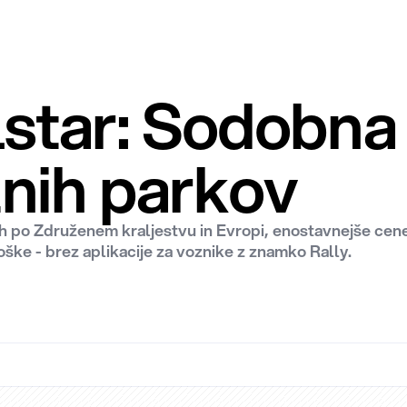
lstar: Sodobna
znih parkov
o Združenem kraljestvu in Evropi, enostavnejše cene t
ške - brez aplikacije za voznike z znamko Rally.