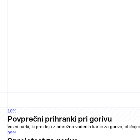
Avtomatizacija od računa do knjige
Rally zajema račune prek WhatsAppa ali spleta, jih samodejno uskla
Upravljanje prek portala
Allstar Online omogoča preglednost in račune skladne s HMRC, ven
Pricing
Pump price
Driver fee
Flat
Lock-in
No
Pricing
Varies
Driver fee
Plan
Lock-in
Term
Ena platforma za vozni park in porabo
Gorivo, polnjenje, cestnine, parkiranje, vzdrževanje, pisarniški na
Modularna družina izdelkov
Allstar deli gorivo, EV in širšo poslovno porabo med izdelke, kot so 
10
%
Povprečni prihranki pri gorivu
Vozni parki, ki preidejo z omrežno vodenih kartic za gorivo, običajn
99
%