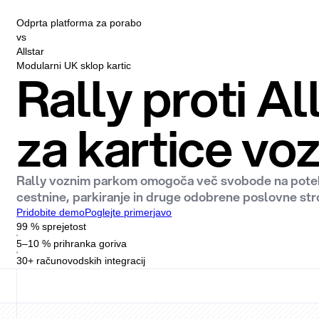
Odprta platforma za porabo
vs
Allstar
Modularni UK sklop kartic
Rally proti Al
za kartice vo
Rally voznim parkom omogoča več svobode na poteh p
cestnine, parkiranje in druge odobrene poslovne stro
Pridobite demo
Poglejte primerjavo
99 % sprejetost
5–10 % prihranka goriva
30+ računovodskih integracij