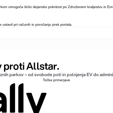
parkom omogoča širšo dejansko pokritost po Združenem kraljestvu in Evr
stavil pri računih in poročanju prek portala.
proti Allstar.
nih parkov – od svobode poti in polnjenja EV do adminis
Točka primerjave