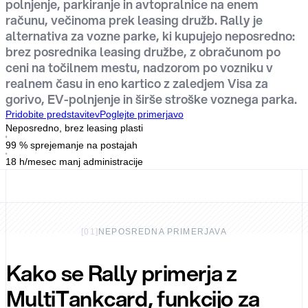
polnjenje, parkiranje in avtopralnice na enem
računu, večinoma prek leasing družb. Rally je
alternativa za vozne parke, ki kupujejo neposredno:
brez posrednika leasing družbe, z obračunom po
ceni na točilnem mestu, nadzorom po vozniku v
realnem času in eno kartico z zaledjem Visa za
gorivo, EV-polnjenje in širše stroške voznega parka.
Pridobite predstavitev
Poglejte primerjavo
Neposredno, brez leasing plasti
99 % sprejemanje na postajah
18 h/mesec manj administracije
[
01
]
NEPOSREDNA PRIMERJAVA
Kako se Rally primerja z
MultiTankcard, funkcijo za