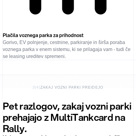
Plačila voznega parka za prihodnost
Gorivo, EV polnjenje, cestnine, parkiranje in širša poraba
voznega parka v enem sistemu, ki se prilagaja vam - tudi če
se leasing ureditev spremeni.
[
04
]
ZAKAJ VOZNI PARKI PREIDEJO
Pet razlogov, zakaj vozni parki
prehajajo z MultiTankcard na
Rally.