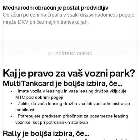
05
Mednarodni obračun je postal predvidljiv
Obračun po ceni na črpalki v vsaki državi nadomesti pogoje
mreže DKV pri čezmejnih transakcijah.
[
05
]
POŠTENA OCENA
Kaj je pravo za vaš vozni park?
MultiTankcard je boljša izbira, če...
Imate vozila v leasingu in vaša leasing družba vključuje
MTC pod dobrimi pogoji
Želite, da vaša leasing družba v celoti vodi administracijo
mobilnosti
Potrebujete predvsem priročnost za posamezne leasing
voznike, kot pri potrošniških storitvah
Rally je boljša izbira, če...