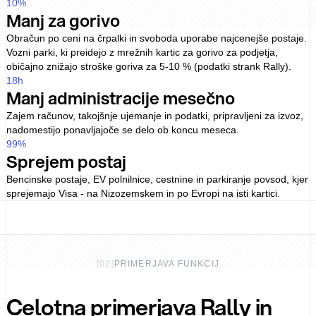
10
%
Manj za gorivo
Obračun po ceni na črpalki in svoboda uporabe najcenejše postaje.
Vozni parki, ki preidejo z mrežnih kartic za gorivo za podjetja,
običajno znižajo stroške goriva za 5-10 % (podatki strank Rally).
18
h
Manj administracije mesečno
Zajem računov, takojšnje ujemanje in podatki, pripravljeni za izvoz,
nadomestijo ponavljajoče se delo ob koncu meseca.
99
%
Sprejem postaj
Bencinske postaje, EV polnilnice, cestnine in parkiranje povsod, kjer
sprejemajo Visa - na Nizozemskem in po Evropi na isti kartici.
[
02
]
PRIMERJAVA FUNKCIJ
Celotna primerjava Rally in