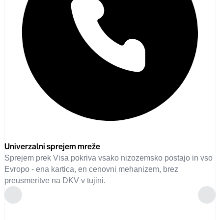
Univerzalni sprejem mreže
Sprejem prek Visa pokriva vsako nizozemsko postajo in vso
Evropo - ena kartica, en cenovni mehanizem, brez
preusmeritve na DKV v tujini.