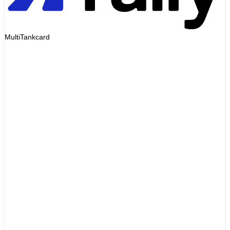
MultiTankcard
Invoice
Diesel 48L
EUR72.00
Service fee
EUR0.00
Markup
EUR0.00
Total
EUR72.00
= pump receipt
Illustrative invoice
Diesel
Pump price
List-price premium
+ varies
Transaction fee
+ varies
Admin fee
+ varies
Total
> pump
Illustrative example only
Obračun po ceni na točilnem mestu
Račun je enak potrdilu. Ena objavljena cena na voznika,