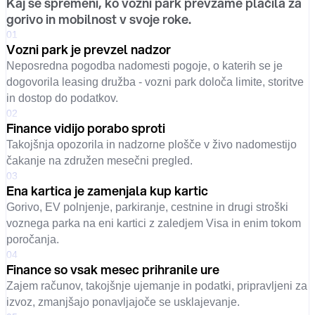
Kaj se spremeni, ko vozni park prevzame plačila za
gorivo in mobilnost v svoje roke.
01
Vozni park je prevzel nadzor
Neposredna pogodba nadomesti pogoje, o katerih se je
dogovorila leasing družba - vozni park določa limite, storitve
in dostop do podatkov.
02
Finance vidijo porabo sproti
Takojšnja opozorila in nadzorne plošče v živo nadomestijo
čakanje na združen mesečni pregled.
03
Ena kartica je zamenjala kup kartic
Gorivo, EV polnjenje, parkiranje, cestnine in drugi stroški
voznega parka na eni kartici z zaledjem Visa in enim tokom
poročanja.
04
Finance so vsak mesec prihranile ure
Zajem računov, takojšnje ujemanje in podatki, pripravljeni za
izvoz, zmanjšajo ponavljajoče se usklajevanje.