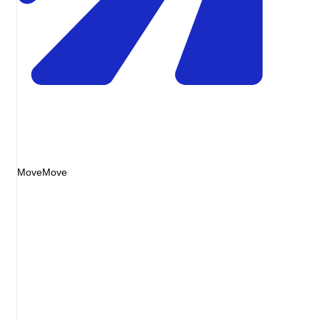
MoveMove
Invoice
Diesel 48L
EUR72.00
Service fee
EUR0.00
Markup
EUR0.00
Total
EUR72.00
= pump receipt
Illustrative invoice
Diesel
Pump price