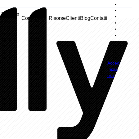
Ricarica
Confronta
Risorse
Clienti
Blog
Contatti
EV
Accedi
Inizia
ora