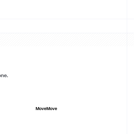
one.
MoveMove