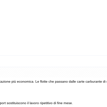
 utente e veicolo nel portale: basi solide, ma a posteriori.
blocco da controllo credito.
nimento in Europa, commissione DKV all'estero e controllo del credito a
tazione più economica. Le flotte che passano dalle carte carburante di r
rt sostituiscono il lavoro ripetitivo di fine mese.