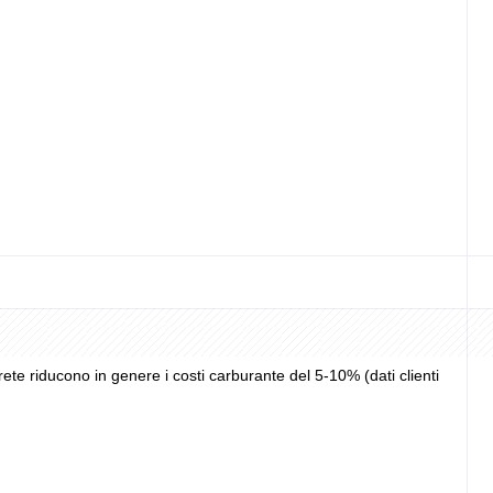
lla richiesta (deposito da 300 EUR se il punteggio è basso).
ete riducono in genere i costi carburante del 5-10% (dati clienti