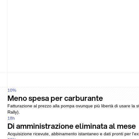
Tutti i costi di mobilità confluiscono in una fattura UBL con viste per
Pricing
Pump price
Driver fee
Flat
Lock-in
No
Pricing
Varies
Driver fee
Plan
Lock-in
Term
Nessun vincolo, prezzi trasparenti
Nessuna commissione parcheggio, nessun modulo Europa e nessun 
Piccole commissioni che si sommano
0,25 EUR per transazione parcheggio, 0,75 EUR al mese per il rifor
10
%
Meno spesa per carburante
Fatturazione al prezzo alla pompa ovunque più libertà di usare la s
Rally).
18
h
Di amministrazione eliminata al mese
Acquisizione ricevute, abbinamento istantaneo e dati pronti per l'expo