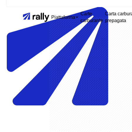
Carte
Carta carbur
Piattaforma
carburante
prepagata