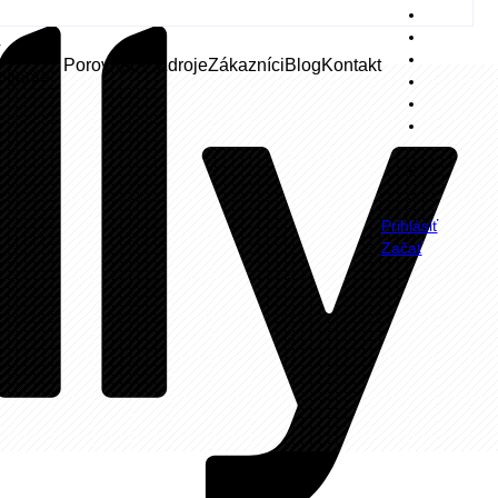
V
Porovnať
Zdroje
Zákazníci
Blog
Kontakt
bíjanie
Prihlásiť
Začať