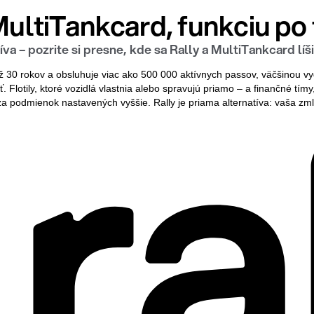
 MultiTankcard, funkciu po 
va – pozrite si presne, kde sa Rally a MultiTankcard líši
ež 30 rokov a obsluhuje viac ako 500 000 aktívnych passov, väčšinou v
 Flotily, ktoré vozidlá vlastnia alebo spravujú priamo – a finančné tí
za podmienok nastavených vyššie. Rally je priama alternatíva: vaša zml