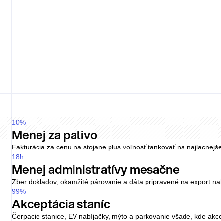
Driver fee
Flat
Lock-in
No
Pricing
Varies
Driver fee
Plan
Lock-in
Term
Bez viazanosti, jasné ceny
Priama zmluva, zverejnené ceny a bez podmienok dohodnutých tre
Podmienky zhora
Keď karta prichádza cez leasingovú firmu, poplatky, služby a prístu
10
%
Menej za palivo
Fakturácia za cenu na stojane plus voľnosť tankovať na najlacnejšej 
18
h
Menej administratívy mesačne
Zber dokladov, okamžité párovanie a dáta pripravené na export n
99
%
Akceptácia staníc
Čerpacie stanice, EV nabíjačky, mýto a parkovanie všade, kde akcept