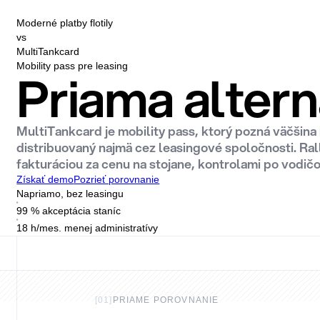
Moderné platby flotily
vs
MultiTankcard
Mobility pass pre leasing
Priama altern
MultiTankcard je mobility pass, ktorý pozná väčšina
distribuovaný najmä cez leasingové spoločnosti. Rall
fakturáciou za cenu na stojane, kontrolami po vodičo
Získať demo
Pozrieť porovnanie
Napriamo, bez leasingu
99 % akceptácia staníc
18 h/mes. menej administratívy
[
01
]
PRIAME POROVNANIE