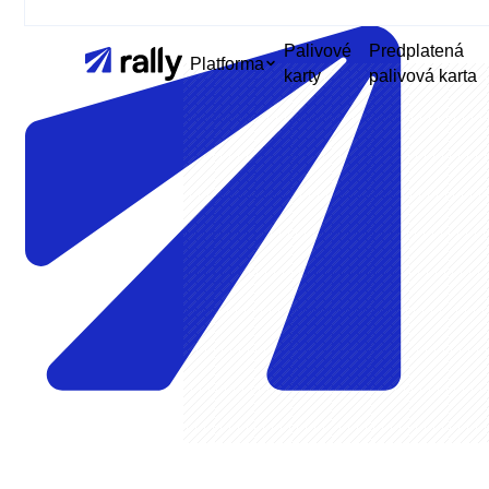
Palivové
Predplatená
Platforma
karty
palivová karta