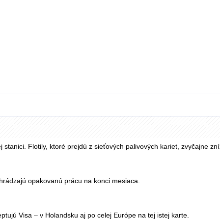
ťou stranou.
p k dátam odrážajú túto dohodu, nie potreby vašej flotily.
stanici. Flotily, ktoré prejdú z sieťových palivových kariet, zvyčajne z
ahrádzajú opakovanú prácu na konci mesiaca.
ujú Visa – v Holandsku aj po celej Európe na tej istej karte.