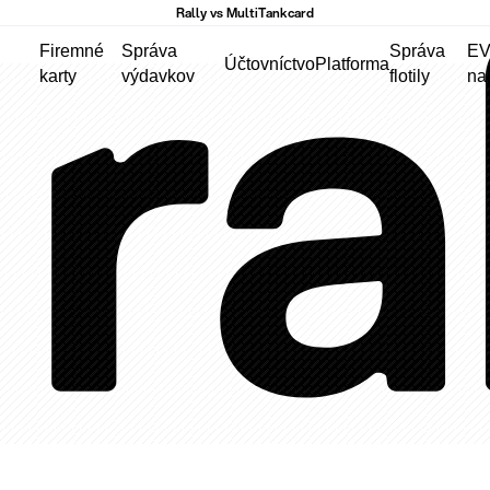
Rally vs MultiTankcard
Firemné
Správa
Správa
E
Účtovníctvo
Platforma
karty
výdavkov
flotily
na