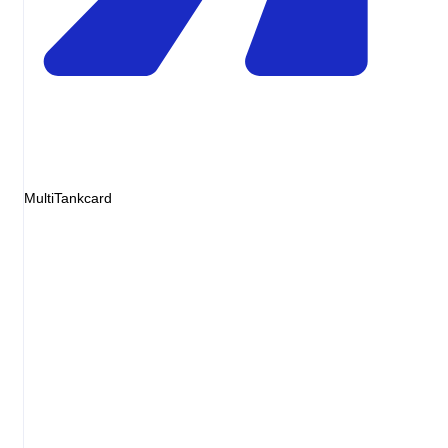
MultiTankcard
Invoice
Diesel 48L
EUR72.00
Service fee
EUR0.00
Markup
EUR0.00
Total
EUR72.00
= pump receipt
Illustrative invoice
Diesel
Pump price
List-price premium
+ varies
Transaction fee
+ varies