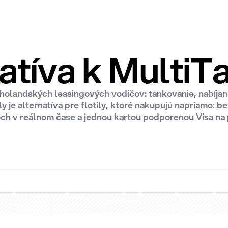
atíva k MultiT
 holandských leasingových vodičov: tankovanie, nabíjani
y je alternatíva pre flotily, ktoré nakupujú napriamo: b
ch v reálnom čase a jednou kartou podporenou Visa na pa