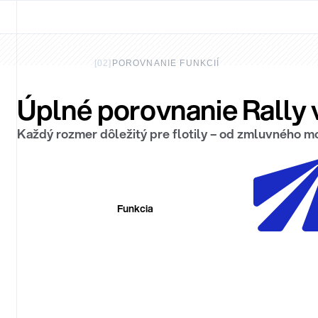
[
02
]
POROVNANIE FUNKCIÍ
Úplné porovnanie Rally 
Každý rozmer dôležitý pre flotily – od zmluvného mo
Funkcia
Zmluvný model
Akceptácia staníc