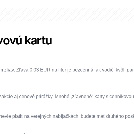
vovú kartu
 zliav. Zľava 0,03 EUR na liter je bezcenná, ak vodiči kvôli pa
ansakcie aj cenové prirážky. Mnohé „zľavnené“ karty s cenníkovo
nevie platiť na verejných nabíjačkách, budete mať druhého posk