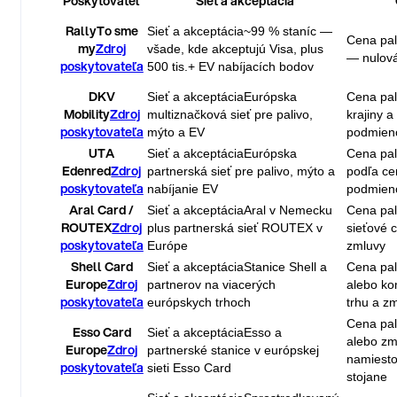
Poskytovateľ
Sieť a akceptácia
Rally
To sme
Sieť a akceptácia
~99 % staníc —
Cena pal
my
Zdroj
všade, kde akceptujú Visa, plus
— nulová
poskytovateľa
500 tis.+ EV nabíjacích bodov
DKV
Sieť a akceptácia
Európska
Cena pal
Mobility
Zdroj
multiznačková sieť pre palivo,
krajiny 
poskytovateľa
mýto a EV
podmien
UTA
Sieť a akceptácia
Európska
Cena pal
Edenred
Zdroj
partnerská sieť pre palivo, mýto a
podľa ce
poskytovateľa
nabíjanie EV
podmieno
Aral Card /
Sieť a akceptácia
Aral v Nemecku
Cena pal
ROUTEX
Zdroj
plus partnerská sieť ROUTEX v
sieťové 
poskytovateľa
Európe
zmluvy
Shell Card
Sieť a akceptácia
Stanice Shell a
Cena pal
Europe
Zdroj
partnerov na viacerých
alebo ko
poskytovateľa
európskych trhoch
trhu a z
Cena pal
Esso Card
Sieť a akceptácia
Esso a
alebo zm
Europe
Zdroj
partnerské stanice v európskej
namiesto
poskytovateľa
sieti Esso Card
stojane