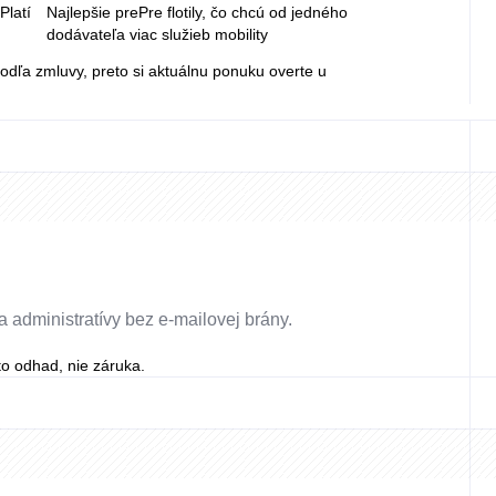
u
Platí
Najlepšie pre
Pre flotily, čo chcú od jedného
dodávateľa viac služieb mobility
podľa zmluvy, preto si aktuálnu ponuku overte u
 administratívy bez e-mailovej brány.
to odhad, nie záruka.