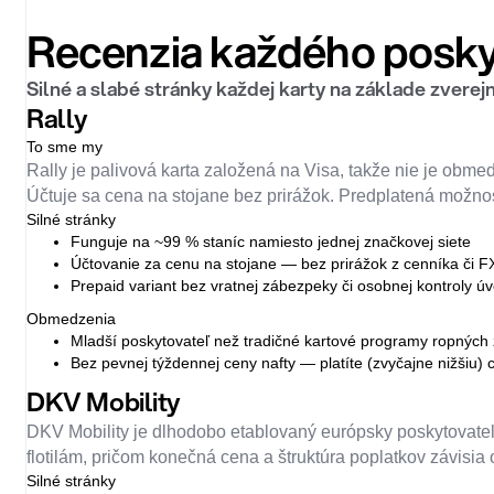
Recenzia každého posky
Silné a slabé stránky každej karty na základe zvere
Rally
To sme my
Rally je palivová karta založená na Visa, takže nie je obme
Účtuje sa cena na stojane bez prirážok. Predplatená možnos
Silné stránky
Funguje na ~99 % staníc namiesto jednej značkovej siete
Účtovanie za cenu na stojane — bez prirážok z cenníka či F
Prepaid variant bez vratnej zábezpeky či osobnej kontroly ú
Obmedzenia
Mladší poskytovateľ než tradičné kartové programy ropných
Bez pevnej týždennej ceny nafty — platíte (zvyčajne nižšiu) 
DKV Mobility
DKV Mobility je dlhodobo etablovaný európsky poskytovateľ
flotilám, pričom konečná cena a štruktúra poplatkov závisia 
Silné stránky