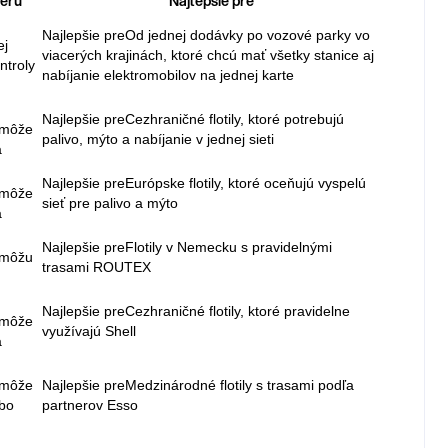
veru
Najlepšie pre
Najlepšie pre
Od jednej dodávky po vozové parky vo
ej
viacerých krajinách, ktoré chcú mať všetky stanice aj
ntroly
nabíjanie elektromobilov na jednej karte
Najlepšie pre
Cezhraničné flotily, ktoré potrebujú
 môže
palivo, mýto a nabíjanie v jednej sieti
a
Najlepšie pre
Európske flotily, ktoré oceňujú vyspelú
 môže
sieť pre palivo a mýto
a
Najlepšie pre
Flotily v Nemecku s pravidelnými
 môžu
trasami ROUTEX
Najlepšie pre
Cezhraničné flotily, ktoré pravidelne
 môže
využívajú Shell
a
 môže
Najlepšie pre
Medzinárodné flotily s trasami podľa
ebo
partnerov Esso