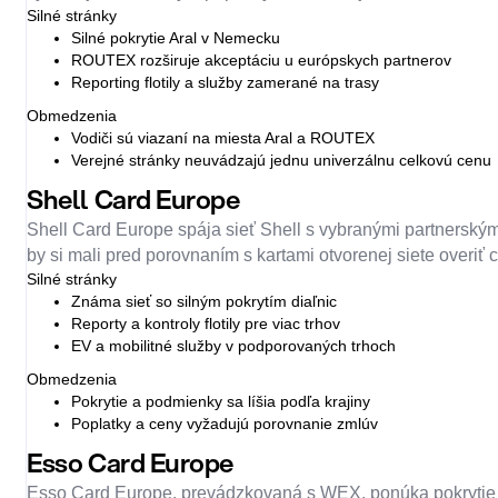
Silné stránky
Silné pokrytie Aral v Nemecku
ROUTEX rozširuje akceptáciu u európskych partnerov
Reporting flotily a služby zamerané na trasy
Obmedzenia
Vodiči sú viazaní na miesta Aral a ROUTEX
Verejné stránky neuvádzajú jednu univerzálnu celkovú cenu
Shell Card Europe
Shell Card Europe spája sieť Shell s vybranými partnerskými
by si mali pred porovnaním s kartami otvorenej siete overiť
Silné stránky
Známa sieť so silným pokrytím diaľnic
Reporty a kontroly flotily pre viac trhov
EV a mobilitné služby v podporovaných trhoch
Obmedzenia
Pokrytie a podmienky sa líšia podľa krajiny
Poplatky a ceny vyžadujú porovnanie zmlúv
Esso Card Europe
Esso Card Europe, prevádzkovaná s WEX, ponúka pokrytie fire