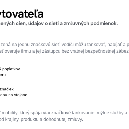
tovateľa
jnených cien, údajov o sieti a zmluvných podmienok.
dzená na jednu značkovú sieť: vodiči môžu tankovať, nabíjať a p
ť overuje firmu a jej zástupcu bez vratnej bezpečnostnej zábezp
X poplatkov
veru
 značiek
cenu na stojane
 mobility, ktorý spája viacznačkové tankovanie, mýtne služby 
od krajiny, produktu a dohodnutej zmluvy.