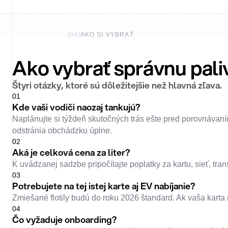
[
04
]
AKO SI VYBRAŤ
Ako vybrať správnu pali
Štyri otázky, ktoré sú dôležitejšie než hlavná zľava.
0
1
Kde vaši vodiči naozaj tankujú?
Naplánujte si týždeň skutočných trás ešte pred porovnávaním
odstránia obchádzku úplne.
0
2
Aká je celková cena za liter?
K uvádzanej sadzbe pripočítajte poplatky za kartu, sieť, tr
0
3
Potrebujete na tej istej karte aj EV nabíjanie?
Zmiešané flotily budú do roku 2026 štandard. Ak vaša karta 
0
4
Čo vyžaduje onboarding?