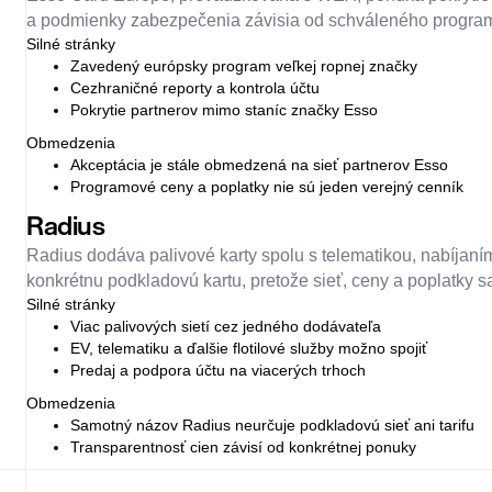
a podmienky zabezpečenia závisia od schváleného program
Silné stránky
Zavedený európsky program veľkej ropnej značky
Cezhraničné reporty a kontrola účtu
Pokrytie partnerov mimo staníc značky Esso
Obmedzenia
Akceptácia je stále obmedzená na sieť partnerov Esso
Programové ceny a poplatky nie sú jeden verejný cenník
Radius
Radius dodáva palivové karty spolu s telematikou, nabíjaním
konkrétnu podkladovú kartu, pretože sieť, ceny a poplatky s
Silné stránky
Viac palivových sietí cez jedného dodávateľa
EV, telematiku a ďalšie flotilové služby možno spojiť
Predaj a podpora účtu na viacerých trhoch
Obmedzenia
Samotný názov Radius neurčuje podkladovú sieť ani tarifu
Transparentnosť cien závisí od konkrétnej ponuky