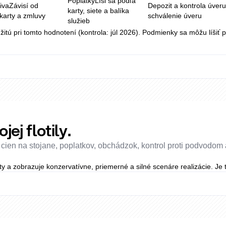
Poplatky
Líši sa podľa
iva
Závisí od
Depozit a kontrola úver
karty, siete a balíka
 karty a zmluvy
schválenie úveru
služieb
itú pri tomto hodnotení (kontrola: júl 2026). Podmienky sa môžu líšiť 
ej flotily.
cien na stojane, poplatkov, obchádzok, kontrol proti podvodom a
y a zobrazuje konzervatívne, priemerné a silné scenáre realizácie. Je 