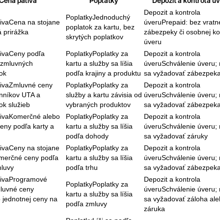
Cena paliva
Poplatky
Depozit a kontrola ú
Depozit a kontrola
Poplatky
Jednoduchý
iva
Cena na stojane
úveru
Prepaid: bez vratn
poplatok za kartu, bez
 prirážka
zábezpeky či osobnej ko
skrytých poplatkov
úveru
iva
Ceny podľa
Poplatky
Poplatky za
Depozit a kontrola
a zmluvných
kartu a služby sa líšia
úveru
Schválenie úveru;
ok
podľa krajiny a produktu
sa vyžadovať zábezpek
iva
Zmluvné ceny
Poplatky
Poplatky za
Depozit a kontrola
nníkov UTA a
služby a kartu závisia od
úveru
Schválenie úveru;
k služieb
vybraných produktov
sa vyžadovať zábezpek
iva
Komerčné alebo
Poplatky
Poplatky za
Depozit a kontrola
ceny podľa karty a
kartu a služby sa líšia
úveru
Schválenie úveru;
podľa dohody
sa vyžadovať záruky
iva
Ceny na stojane
Poplatky
Poplatky za
Depozit a kontrola
merčné ceny podľa
kartu a služby sa líšia
úveru
Schválenie úveru;
mluvy
podľa trhu
sa vyžadovať zábezpek
iva
Programové
Depozit a kontrola
Poplatky
Poplatky za
luvné ceny
úveru
Schválenie úveru;
kartu a služby sa líšia
 jednotnej ceny na
sa vyžadovať záloha al
podľa zmluvy
záruka