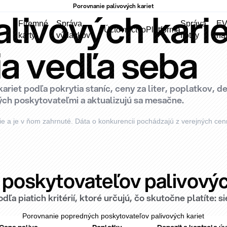
Porovnanie palivových kariet
livových karie
Firemné
Správa
Správa
E
Účtovníctvo
Platforma
karty
výdavkov
flotily
na
a vedľa seba
et podľa pokrytia staníc, ceny za liter, poplatkov, de
ných poskytovateľmi a aktualizujú sa mesačne.
nie a je v ňom zahrnuté. Dáta o konkurencii pochádzajú z verejných cen
poskytovateľov palivovýc
odľa piatich kritérií, ktoré určujú, čo skutočne platíte:
Porovnanie popredných poskytovateľov palivových kariet