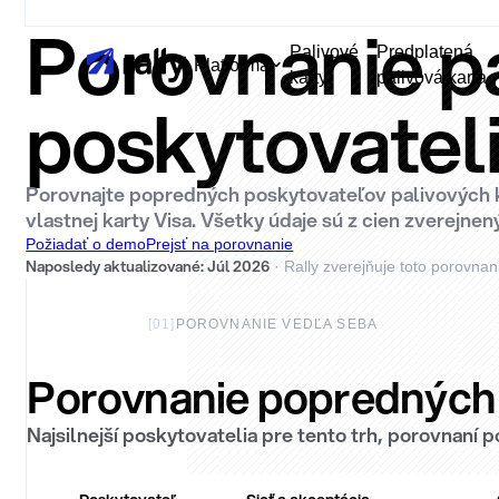
Porovnanie pa
Palivové
Predplatená
Platforma
karty
palivová karta
poskytovateli
Porovnajte popredných poskytovateľov palivových kari
vlastnej karty Visa. Všetky údaje sú z cien zverejne
Požiadať o demo
Prejsť na porovnanie
Naposledy aktualizované
:
Júl 2026
·
Rally zverejňuje toto porovna
[
01
]
POROVNANIE VEDĽA SEBA
Porovnanie popredných 
Najsilnejší poskytovatelia pre tento trh, porovnaní p