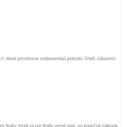
ch, ktoré prirodzene zodpovedajú pokrytiu Shell; zákazníci
lotily. Hodí sa pre flotily verné sieti, no konečné náklady