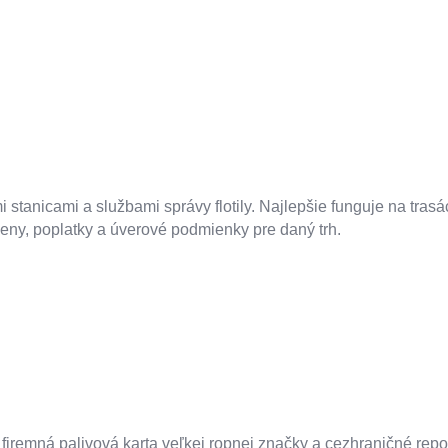
 stanicami a službami správy flotily. Najlepšie funguje na trasá
 ceny, poplatky a úverové podmienky pre daný trh.
mná palivová karta veľkej ropnej značky a cezhraničné reporty f