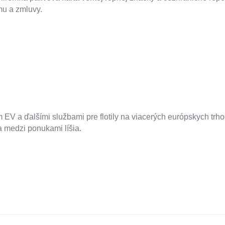
u a zmluvy.
 EV a ďalšími službami pre flotily na viacerých európskych trh
a medzi ponukami líšia.