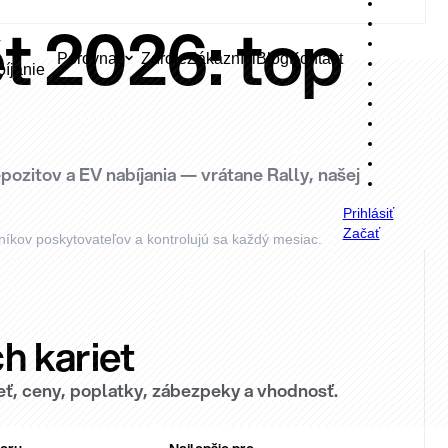
t 2026: top
V
Porovnať
Zdroje
Zákazníci
Blog
Kontakt
bíjanie
pozitov a EV nabíjania — vrátane Rally, našej
Prihlásiť
Začať
níkov poskytovateľov a kontrolujú sa každý mesiac.
h kariet
 sieť, ceny, poplatky, zábezpeky a vhodnosť.