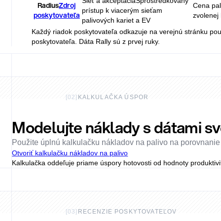
Sieť a akceptácia
Sprostredkovaný
Radius
Zdroj
Cena pal
prístup k viacerým sieťam
poskytovateľa
zvolenej
palivových kariet a EV
Každý riadok poskytovateľa odkazuje na verejnú stránku použ
poskytovateľa. Dáta Rally sú z prvej ruky.
[
02
]
KALKULAČKA ÚSPOR
Modelujte náklady s dátami svoj
Použite úplnú kalkulačku nákladov na palivo na porovnanie 
Otvoriť kalkulačku nákladov na palivo
Kalkulačka oddeľuje priame úspory hotovosti od hodnoty produktivit
[
03
]
RECENZIE POSKYTOVATEĽOV