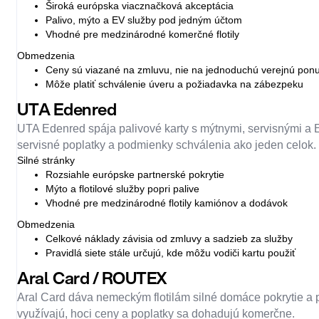
Široká európska viacznačková akceptácia
Palivo, mýto a EV služby pod jedným účtom
Vhodné pre medzinárodné komerčné flotily
Obmedzenia
Ceny sú viazané na zmluvu, nie na jednoduchú verejnú pon
Môže platiť schválenie úveru a požiadavka na zábezpeku
UTA Edenred
UTA Edenred spája palivové karty s mýtnymi, servisnými a E
servisné poplatky a podmienky schválenia ako jeden celok.
Silné stránky
Rozsiahle európske partnerské pokrytie
Mýto a flotilové služby popri palive
Vhodné pre medzinárodné flotily kamiónov a dodávok
Obmedzenia
Celkové náklady závisia od zmluvy a sadzieb za služby
Pravidlá siete stále určujú, kde môžu vodiči kartu použiť
Aral Card / ROUTEX
Aral Card dáva nemeckým flotilám silné domáce pokrytie a pr
využívajú, hoci ceny a poplatky sa dohadujú komerčne.