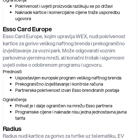
Pokrivenost i uvjeti proizvoda razlikuju se po državi
Naknade kartice i komercijalne cijene traže usporedbu
ugovora
Esso Card Europe
Esso Card Europe, kojim upravlja WEX, nudi pokrivenost
kartice za gorivo velikog naftnog brenda i prekogranično
izvještavanje za vozni park. Može odgovarati voznim
parkovima vjernima mreži, ali konačni trošak i sigurnosni
uvjeti ovise o odobrenom programu i ugovoru.
Prednosti
Uspostavljen europski program velikog naftnog brenda
Prekogranično izvještavanje i kontrole računa
Partnerska pokrivenost izvan Esso brendiranih postaja
Ograničenja
Prihvat je i dalje ograničen na mrežu Esso partnera
Programske cijene i naknade nisu jedna jednostavna javna
tarifa
Radius
Radius nudi kartice za gorivo za tvrtke uz telematiku, EV