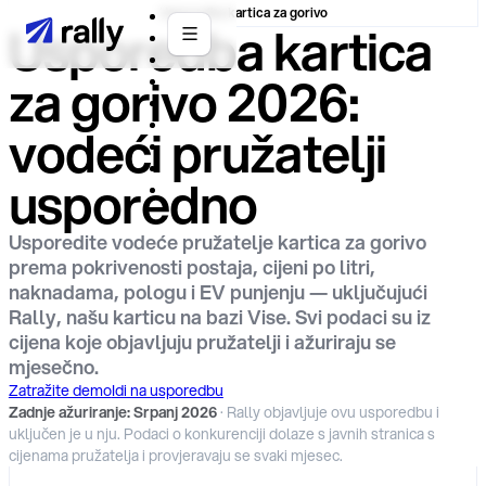
Usporedba kartica za gorivo
Usporedba kartica
za gorivo 2026:
vodeći pružatelji
usporedno
Usporedite vodeće pružatelje kartica za gorivo
prema pokrivenosti postaja, cijeni po litri,
naknadama, pologu i EV punjenju — uključujući
Rally, našu karticu na bazi Vise. Svi podaci su iz
cijena koje objavljuju pružatelji i ažuriraju se
mjesečno.
Zatražite demo
Idi na usporedbu
Zadnje ažuriranje
:
Srpanj 2026
·
Rally objavljuje ovu usporedbu i
uključen je u nju. Podaci o konkurenciji dolaze s javnih stranica s
cijenama pružatelja i provjeravaju se svaki mjesec.