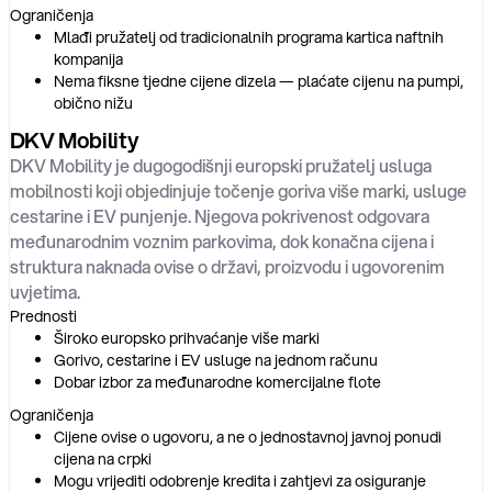
Ograničenja
Mlađi pružatelj od tradicionalnih programa kartica naftnih
kompanija
Nema fiksne tjedne cijene dizela — plaćate cijenu na pumpi,
obično nižu
DKV Mobility
DKV Mobility je dugogodišnji europski pružatelj usluga
mobilnosti koji objedinjuje točenje goriva više marki, usluge
cestarine i EV punjenje. Njegova pokrivenost odgovara
međunarodnim voznim parkovima, dok konačna cijena i
struktura naknada ovise o državi, proizvodu i ugovorenim
uvjetima.
Prednosti
Široko europsko prihvaćanje više marki
Gorivo, cestarine i EV usluge na jednom računu
Dobar izbor za međunarodne komercijalne flote
Ograničenja
Cijene ovise o ugovoru, a ne o jednostavnoj javnoj ponudi
cijena na crpki
Mogu vrijediti odobrenje kredita i zahtjevi za osiguranje