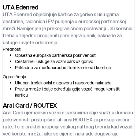
UTA Edenred
UTA Edenred objedinjuje kartice za gorivo s uslugama
cestarine, radionica i EV punjenja u europskoj partnerskoj
mreži. Namijenjen je prekograničnom poslovanju, ali korisnici
trebaju zajedno procijeniti primjenjivi cjenik, naknade za
usluge i uvjete odobrenja.
Prednosti
Opsežna europska partnerska pokrivenost
Cestarine i usluge za vozni park uz gorivo
Prikladno za međunarodne flote kamiona i kombija
Ograničenja
Ukupan trošak ovisi o ugovoru i rasporedu naknada
Pravila mreže i dalje određuju gdje vozači mogu koristiti
karticu
Aral Card / ROUTEX
Aral Card njemačkim voznim parkovima daje snažnu domaću
pokrivenost i pristup široj alijansi ROUTEX za prekogranične
rute. To je praktična opcija velikog naftnog brenda kad vozači
već koriste mrežu, iako se cijene i naknade dogovaraju