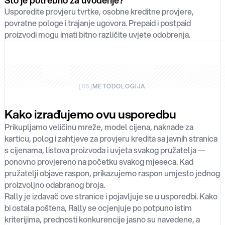
Što je potrebno za uvođenje?
Usporedite provjeru tvrtke, osobne kreditne provjere,
povratne pologe i trajanje ugovora. Prepaid i postpaid
proizvodi mogu imati bitno različite uvjete odobrenja.
[
05
]
METODOLOGIJA
Kako izrađujemo ovu usporedbu
Prikupljamo veličinu mreže, model cijena, naknade za
karticu, polog i zahtjeve za provjeru kredita sa javnih stranica
s cijenama, listova proizvoda i uvjeta svakog pružatelja —
ponovno provjereno na početku svakog mjeseca. Kad
pružatelji objave raspon, prikazujemo raspon umjesto jednog
proizvoljno odabranog broja.
Rally je izdavač ove stranice i pojavljuje se u usporedbi. Kako
bi ostala poštena, Rally se ocjenjuje po potpuno istim
kriterijima, prednosti konkurencije jasno su navedene, a