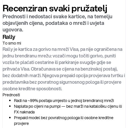
Recenziran svaki pružatelj
Prednosti i nedostaci svake kartice, na temelju
objavljenih cijena, podataka o mreži i uvjeta
ugovora.
Rally
To smo mi
Rally je kartica za gorivo na mreži Visa, pa nije ograničena na
jednu brendiranu mrežu: vozači mogu točiti gorivo, puniti
vozila te plaćati cestarine ili parkiranje svugdje gdje se
prihvaća Visa. Obračunava se cijena na benzinskoj postaji,
bez dodatnih marži. Njegova prepaid opcija provjerava tvrtku i
predstavnika bez povratnog sigurnosnog pologa ili provjere
osobne kreditne sposobnosti.
Prednosti
Radi na ~99% postaja umjesto u jednoj brendiranoj mreži
Naplata po cijeni na pumpi — bez marži na katalošku cijenu ili
FX naknada
Prepaid model bez povratnog pologa ili osobne kreditne
provjere