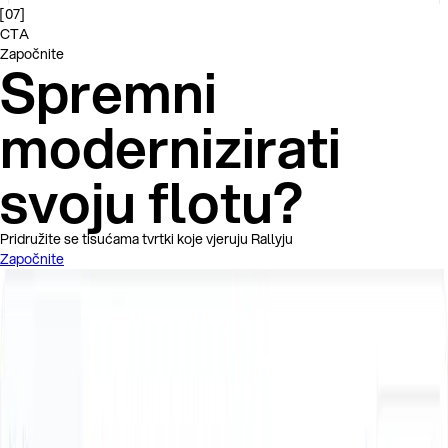
[
07
]
CTA
Započnite
Spremni
modernizirati
svoju flotu?
Pridružite se tisućama tvrtki koje vjeruju Rallyju
Započnite