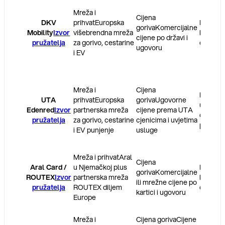
Mreža i
Cijena
DKV
prihvat
Europska
Naknad
goriva
Komercijalne
Mobility
Izvor
višebrendna mreža
karticu 
cijene po državi i
pružatelja
za gorivo, cestarine
o državi
ugovoru
i EV
Mreža i
Cijena
Naknad
UTA
prihvat
Europska
goriva
Ugovorne
usluge i
Edenred
Izvor
partnerska mreža
cijene prema UTA
o odabr
pružatelja
za gorivo, cestarine
cjenicima i uvjetima
proizvo
i EV punjenje
usluge
Mreža i prihvat
Aral
Cijena
Aral Card /
u Njemačkoj plus
Naknad
goriva
Komercijalne
ROUTEX
Izvor
partnerska mreža
karticu 
ili mrežne cijene po
pružatelja
ROUTEX diljem
o ugovo
kartici i ugovoru
Europe
Mreža i
Cijena goriva
Cijene