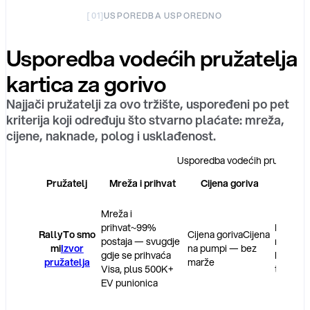
[
01
]
USPOREDBA USPOREDNO
Usporedba vodećih pružatelja
kartica za gorivo
Najjači pružatelji za ovo tržište, uspoređeni po pet
kriterija koji određuju što stvarno plaćate: mreža,
cijene, naknade, polog i usklađenost.
Usporedba vodećih pružatelja k
Pružatelj
Mreža i prihvat
Cijena goriva
N
Mreža i
prihvat
~99%
Naknad
Rally
To smo
Cijena goriva
Cijena
postaja — svugdje
naknada 
mi
Izvor
na pumpi — bez
gdje se prihvaća
bez skri
pružatelja
marže
Visa, plus 500K+
troškov
EV punionica