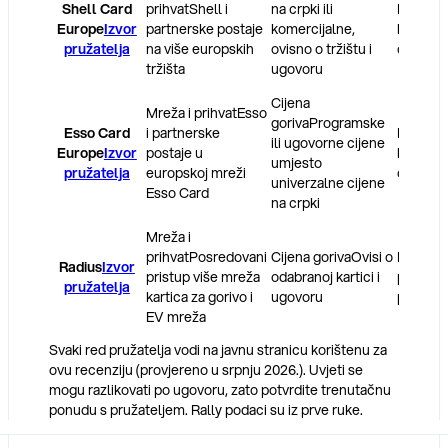
Shell Card
prihvat
Shell i
na crpki ili
Naknad
Europe
Izvor
partnerske postaje
komercijalne,
karticu 
pružatelja
na više europskih
ovisno o tržištu i
o tržištu
tržišta
ugovoru
Cijena
Mreža i prihvat
Esso
goriva
Programske
Esso Card
i partnerske
Naknad
ili ugovorne cijene
Europe
Izvor
postaje u
karticu 
umjesto
pružatelja
europskoj mreži
o ugovo
univerzalne cijene
Esso Card
na crpki
Mreža i
prihvat
Posredovani
Cijena goriva
Ovisi o
Naknad
Radius
Izvor
pristup više mreža
odabranoj kartici i
po kartic
pružatelja
kartica za gorivo i
ugovoru
paketu 
EV mreža
Svaki red pružatelja vodi na javnu stranicu korištenu za
ovu recenziju (provjereno u srpnju 2026.). Uvjeti se
mogu razlikovati po ugovoru, zato potvrdite trenutačnu
ponudu s pružateljem. Rally podaci su iz prve ruke.