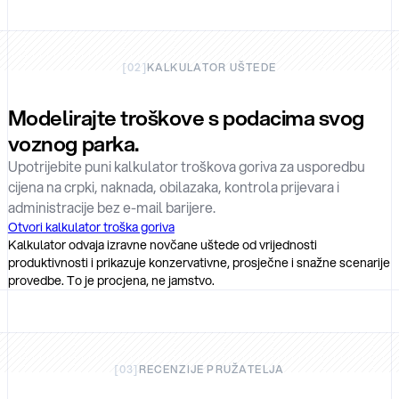
[
02
]
KALKULATOR UŠTEDE
Modelirajte troškove s podacima svog
voznog parka.
Upotrijebite puni kalkulator troškova goriva za usporedbu
cijena na crpki, naknada, obilazaka, kontrola prijevara i
administracije bez e-mail barijere.
Otvori kalkulator troška goriva
Kalkulator odvaja izravne novčane uštede od vrijednosti
produktivnosti i prikazuje konzervativne, prosječne i snažne scenarije
provedbe. To je procjena, ne jamstvo.
[
03
]
RECENZIJE PRUŽATELJA