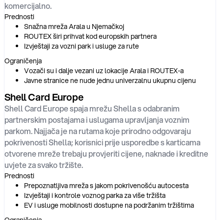
komercijalno.
Prednosti
Snažna mreža Arala u Njemačkoj
ROUTEX širi prihvat kod europskih partnera
Izvještaji za vozni park i usluge za rute
Ograničenja
Vozači su i dalje vezani uz lokacije Arala i ROUTEX-a
Javne stranice ne nude jednu univerzalnu ukupnu cijenu
Shell Card Europe
Shell Card Europe spaja mrežu Shella s odabranim
partnerskim postajama i uslugama upravljanja voznim
parkom. Najjača je na rutama koje prirodno odgovaraju
pokrivenosti Shella; korisnici prije usporedbe s karticama
otvorene mreže trebaju provjeriti cijene, naknade i kreditne
uvjete za svako tržište.
Prednosti
Prepoznatljiva mreža s jakom pokrivenošću autocesta
Izvještaji i kontrole voznog parka za više tržišta
EV i usluge mobilnosti dostupne na podržanim tržištima
Ograničenja