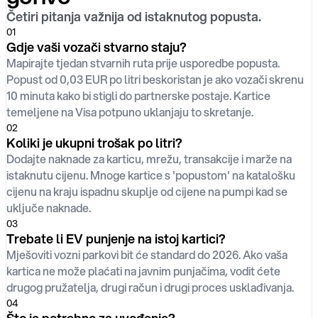
Četiri pitanja važnija od istaknutog popusta.
0
1
Gdje vaši vozači stvarno staju?
Mapirajte tjedan stvarnih ruta prije usporedbe popusta.
Popust od 0,03 EUR po litri beskoristan je ako vozači skrenu
10 minuta kako bi stigli do partnerske postaje. Kartice
temeljene na Visa potpuno uklanjaju to skretanje.
0
2
Koliki je ukupni trošak po litri?
Dodajte naknade za karticu, mrežu, transakcije i marže na
istaknutu cijenu. Mnoge kartice s 'popustom' na katalošku
cijenu na kraju ispadnu skuplje od cijene na pumpi kad se
uključe naknade.
0
3
Trebate li EV punjenje na istoj kartici?
Mješoviti vozni parkovi bit će standard do 2026. Ako vaša
kartica ne može plaćati na javnim punjačima, vodit ćete
drugog pružatelja, drugi račun i drugi proces usklađivanja.
0
4