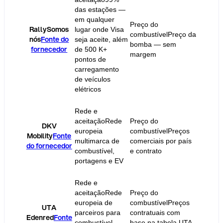
das estações —
em qualquer
Preço do
Comiss
Rally
Somos
lugar onde Visa
combustível
Preço da
por car
nós
Fonte do
seja aceite, além
bomba — sem
transpa
fornecedor
de 500 K+
margem
custos 
pontos de
carregamento
de veículos
elétricos
Rede e
aceitação
Rede
Preço do
Comiss
DKV
europeia
combustível
Preços
cartão 
Mobility
Fonte
multimarca de
comerciais por país
variam 
do fornecedor
combustível,
e contrato
produto
portagens e EV
Rede e
aceitação
Rede
Preço do
Comiss
europeia de
combustível
Preços
UTA
de serv
parceiros para
contratuais com
Edenred
Fonte
cartão
combustível,
base na tabela UTA