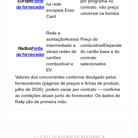
Europe
Fonte
por programa ou
cartão 
na rede
do fornecedor
contrato, não preço
variam 
europeia Esso
universal na bomba
Card
Rede e
aceitação
Acesso
Preço do
intermediado a
combustível
Depende
Comiss
Radius
Fonte
várias redes de
do cartão base e do
cartão,
do fornecedor
cartões
contrato
pacote 
combustível e
selecionados
EV
Valores dos concorrentes conforme divulgado pelos
fornecedores (páginas de preços e fichas de produto,
julho de 2026); podem variar por contrato — confirme
as condições atuais junto do fornecedor. Os dados do
Rally são de primeira mão.
[
02
]
CALCULADORA DE POUPANÇA