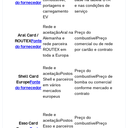
do fornecedor
dos pro
portagens e
e nas condições de
escolhi
carregamento
serviço
EV
Rede e
aceitação
Aral na
Preço do
Aral Card /
Comiss
Alemanha e
combustível
Preço
ROUTEX
Fonte
cartão 
rede parceira
comercial ou de rede
do fornecedor
variam 
ROUTEX em
por cartão e contrato
toda a Europa
Rede e
Preço do
aceitação
Postos
Shell Card
combustível
Preço de
Comiss
Shell e parceiros
Europe
Fonte
bomba ou comercial
cartão 
em vários
do fornecedor
conforme mercado e
variam
mercados
contrato
europeus
Rede e
Preço do
aceitação
Postos
Esso Card
combustível
Preço
Comiss
Esso e parceiros