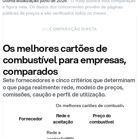
Última atualização
:
julho de 2026
·
O Rally publica esta comparação
e figura nela. Os dados dos concorrentes provêm de páginas
públicas de preços e são verificados todos os meses.
[
01
]
COMPARAÇÃO DIRETA
Os melhores cartões de
combustível para empresas,
comparados
Sete fornecedores e cinco critérios que determinam
o que paga realmente: rede, modelo de preços,
comissões, caução e perfil de utilização.
Os melhores cartões de combustível par
Rede e
Preço do
Fornecedor
Co
aceitação
combustível
Rede e
aceitação
99%