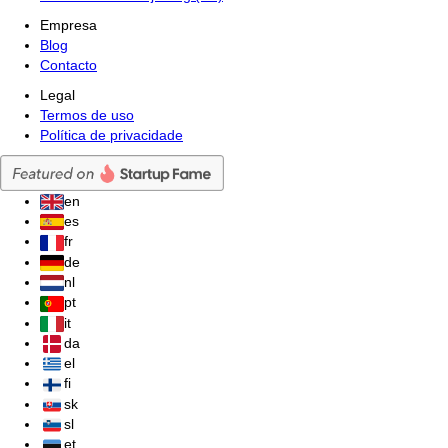
Empresa
Blog
Contacto
Legal
Termos de uso
Política de privacidade
en
es
fr
de
nl
pt
it
da
el
fi
sk
sl
et