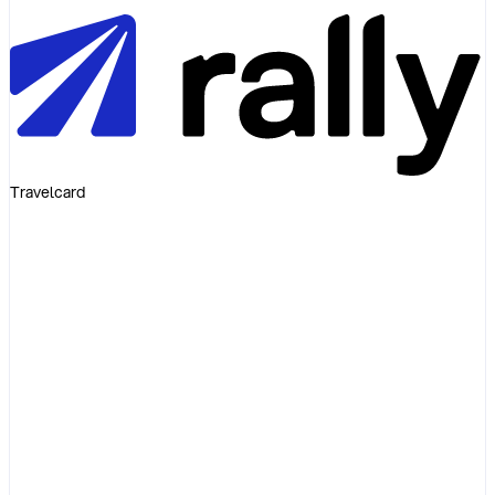
Travelcard
Invoice
Diesel 48L
EUR72.00
Service fee
EUR0.00
Markup
EUR0.00
Total
EUR72.00
= pump receipt
Illustrative invoice
Diesel
Pump price
List-price premium
+ varies
Transaction fee
+ varies
Admin fee
+ varies