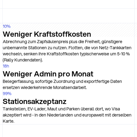
EUR) und pro Autowäsche oder Maut (0,25 EUR) plus DKV-
Servicegebühren im Ausland.
10
%
Weniger Kraftstoffkosten
Abrechnung zum Zapfsäulenpreis plus die Freiheit, günstigere
unbemannte Stationen zu nutzen. Flotten, die von Netz-Tankkarten
wechseln, senken ihre Kraftstoffkosten typischerweise um 5-10 %
(Rally Kundendaten).
18
h
Weniger Admin pro Monat
Belegerfassung, sofortige Zuordnung und exportfertige Daten
ersetzen wiederkehrende Monatsendarbeit.
99
%
Stationsakzeptanz
Tankstellen, EV-Lader, Maut und Parken überall dort, wo Visa
akzeptiert wird - in den Niederlanden und europaweit mit derselben
Karte.