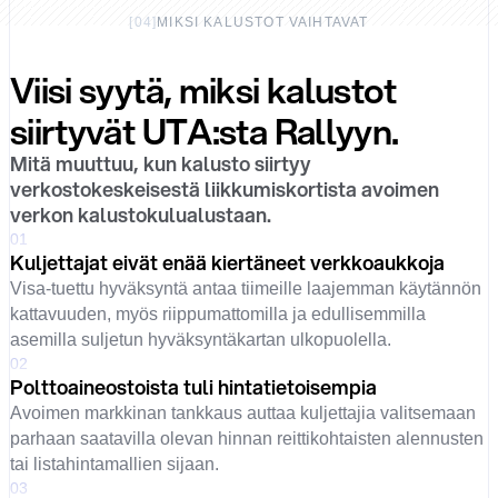
[
04
]
MIKSI KALUSTOT VAIHTAVAT
Viisi syytä, miksi kalustot
siirtyvät UTA:sta Rallyyn.
Mitä muuttuu, kun kalusto siirtyy
verkostokeskeisestä liikkumiskortista avoimen
verkon kalustokulualustaan.
01
Kuljettajat eivät enää kiertäneet verkkoaukkoja
Visa-tuettu hyväksyntä antaa tiimeille laajemman käytännön
kattavuuden, myös riippumattomilla ja edullisemmilla
asemilla suljetun hyväksyntäkartan ulkopuolella.
02
Polttoaineostoista tuli hintatietoisempia
Avoimen markkinan tankkaus auttaa kuljettajia valitsemaan
parhaan saatavilla olevan hinnan reittikohtaisten alennusten
tai listahintamallien sijaan.
03