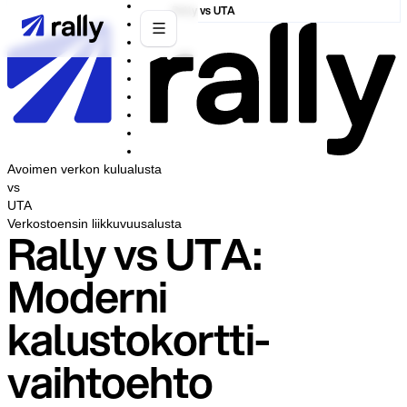
Rally vs UTA
Avoimen verkon kulualusta
vs
UTA
Verkostoensin liikkuvuusalusta
Rally vs UTA:
Moderni
kalustokortti-
vaihtoehto