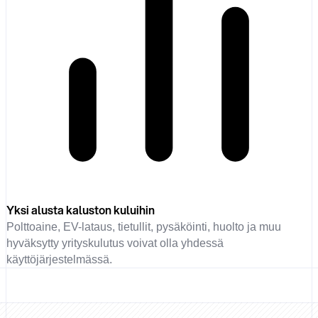
Yksi alusta kaluston kuluihin
Polttoaine, EV-lataus, tietullit, pysäköinti, huolto ja muu
hyväksytty yrityskulutus voivat olla yhdessä
käyttöjärjestelmässä.