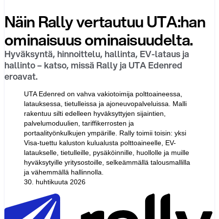
Näin Rally vertautuu UTA:han
ominaisuus ominaisuudelta.
Hyväksyntä, hinnoittelu, hallinta, EV-lataus ja
hallinto – katso, missä Rally ja UTA Edenred
eroavat.
UTA Edenred on vahva vakiotoimija polttoaineessa,
latauksessa, tietulleissa ja ajoneuvopalveluissa. Malli
rakentuu silti edelleen hyväksyttyjen sijaintien,
palvelumoduulien, tariffikerrosten ja
portaalityönkulkujen ympärille. Rally toimii toisin: yksi
Visa-tuettu kaluston kulualusta polttoaineelle, EV-
lataukselle, tietulleille, pysäköinnille, huollolle ja muille
hyväksytyille yritysostoille, selkeämmällä talousmallilla
ja vähemmällä hallinnolla.
30. huhtikuuta 2026