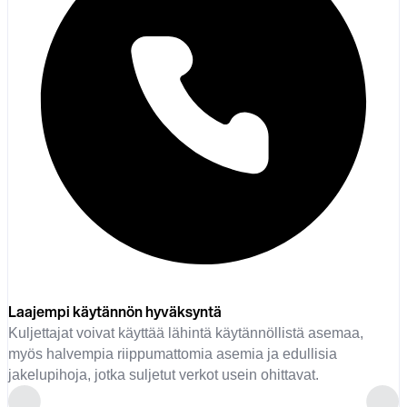
Laajempi käytännön hyväksyntä
Kuljettajat voivat käyttää lähintä käytännöllistä asemaa,
myös halvempia riippumattomia asemia ja edullisia
jakelupihoja, jotka suljetut verkot usein ohittavat.