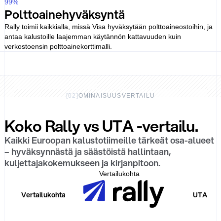
99
%
Polttoainehyväksyntä
Rally toimii kaikkialla, missä Visa hyväksytään polttoaineostoihin, ja
antaa kalustoille laajemman käytännön kattavuuden kuin
verkostoensin polttoainekorttimalli.
[
02
]
OMINAISUUSVERTAILU
Koko Rally vs UTA -vertailu.
Kaikki Euroopan kalustotiimeille tärkeät osa-alueet
– hyväksynnästä ja säästöistä hallintaan,
kuljettajakokemukseen ja kirjanpitoon.
Vertailukohta
Vertailukohta
UTA