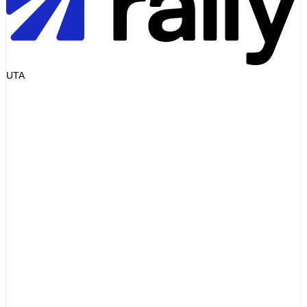
UTA
Invoice
Diesel 48L
EUR72.00
Service fee
EUR0.00
Markup
EUR0.00
Total
EUR72.00
= pump receipt
Illustrative invoice
Diesel
Pump price
List-price premium
+ varies
Transaction fee
+ varies
Admin fee
+ varies
Total
> pump
Illustrative example only