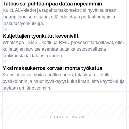
Talous sai puhtaampaa dataa nopeammin
Kuitit, ALV-tiedot ja tapahtumakonteksti siirtyvät suoraan
kirjanpitoon sen sijaan, että odotetaan portaalipohjaisia
laskutustyönkulkuja.
04
Kuljettajien työnkulut kevenivät
WhatsApp-, SMS-, kortti- ja RFID-prosessit tarkoittavat, ettei
kuljettajien tarvitse asentaa uutta kalustosovellusta
tankkausta tai latausta varten.
05
Yksi maksukerros korvasi monta työkalua
Kalustot voivat hoitaa polttoaineen, latauksen, tietullit,
pysäköinnin ja muut hyväksytyt kulut ilman, että käyttökuluja
jaetaan eri järjestelmiin.
[
05
]
REHELLINEN ARVIO