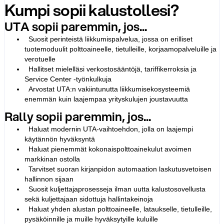
Kumpi sopii kalustollesi?
UTA sopii paremmin, jos...
Suosit perinteistä liikkumispalvelua, jossa on erilliset
tuotemoduulit polttoaineelle, tietulleille, korjaamopalveluille ja
verotuelle
Hallitset mielelläsi verkostosääntöjä, tariffikerroksia ja
Service Center -työnkulkuja
Arvostat UTA:n vakiintunutta liikkumisekosysteemiä
enemmän kuin laajempaa yrityskulujen joustavuutta
Rally sopii paremmin, jos...
Haluat modernin UTA-vaihtoehdon, jolla on laajempi
käytännön hyväksyntä
Haluat pienemmät kokonaispolttoainekulut avoimen
markkinan ostolla
Tarvitset suoran kirjanpidon automaation laskutusvetoisen
hallinnon sijaan
Suosit kuljettajaprosesseja ilman uutta kalustosovellusta
sekä kuljettajaan sidottuja hallintakeinoja
Haluat yhden alustan polttoaineelle, lataukselle, tietulleille,
pysäköinnille ja muille hyväksytyille kuluille