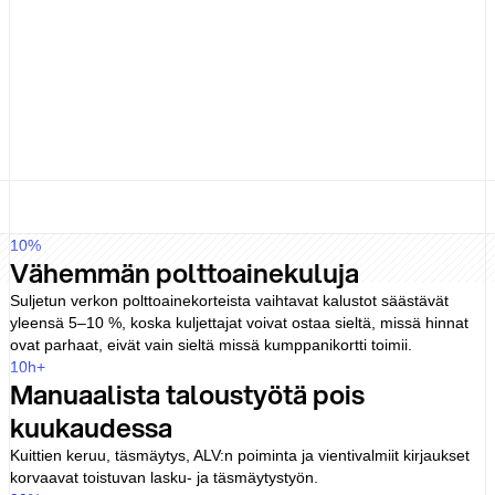
palautettavaa vakuutta tai henkilökohtaista luottotarkistusta; yritys ja
edustaja varmennetaan silti. Postpaid-ehdot vaativat erillisen
hyväksynnän.
Neuvoteltu, ei julkaistu
UTAn yleiset ehdot sallivat Palvelukeskuksessa määritetyt
palvelumaksut, palautusveloitusmaksut sekä oikeuden hankkia
luottotietoja ja vaatia vakuuksia – joten kaupallisista ehdoista
sovitaan yksilöllisesti eikä niitä julkaista avoimesti.
10
%
Vähemmän polttoainekuluja
Suljetun verkon polttoainekorteista vaihtavat kalustot säästävät
yleensä 5–10 %, koska kuljettajat voivat ostaa sieltä, missä hinnat
ovat parhaat, eivät vain sieltä missä kumppanikortti toimii.
10
h+
Manuaalista taloustyötä pois
kuukaudessa
Kuittien keruu, täsmäytys, ALV:n poiminta ja vientivalmiit kirjaukset
korvaavat toistuvan lasku- ja täsmäytystyön.