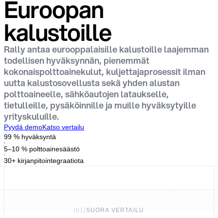
Euroopan
kalustoille
Rally antaa eurooppalaisille kalustoille laajemman
todellisen hyväksynnän, pienemmät
kokonaispolttoainekulut, kuljettajaprosessit ilman
uutta kalustosovellusta sekä yhden alustan
polttoaineelle, sähköautojen lataukselle,
tietulleille, pysäköinnille ja muille hyväksytyille
yrityskuluille.
Pyydä demo
Katso vertailu
99 % hyväksyntä
5–10 % polttoainesäästö
30+ kirjanpitointegraatiota
[
01
]
SUORA VERTAILU