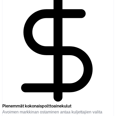
Pienemmät kokonaispolttoainekulut
Avoimen markkinan ostaminen antaa kuljettajien valita