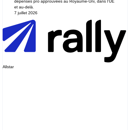
dépenses pro approuvées au Royaume-Uni, dans l’UE
et au-delà.
7 juillet 2026
Allstar
Invoice
Diesel 48L
EUR72.00
Service fee
EUR0.00
Markup
EUR0.00
Total
EUR72.00
= pump receipt
Illustrative invoice
Diesel
Pump price
List-price premium
+ varies