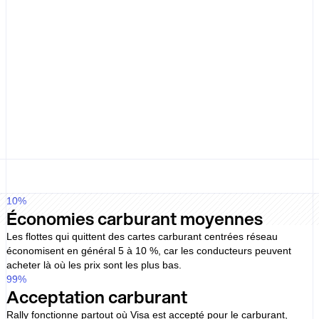
Lock-in
Term
Une plateforme pour flotte et
dépenses pro
Carburant, recharge, péages, parking, maintenance, achats de
bureau et dépenses d’entreprise plus larges peuvent être gérés
dans un seul système.
Gamme de produits modulaire
Allstar répartit le carburant, la recharge VE et les dépenses
d’entreprise plus larges entre des produits comme Allstar One,
Chargepass et Allstar Plus.
10
%
Économies carburant moyennes
Les flottes qui quittent des cartes carburant centrées réseau
économisent en général 5 à 10 %, car les conducteurs peuvent
acheter là où les prix sont les plus bas.
99
%
Acceptation carburant
Rally fonctionne partout où Visa est accepté pour le carburant,