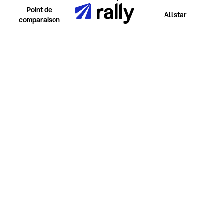
Point de
Allstar
comparaison
Ce que
c’est
Acceptation et
liberté d’itinéraire