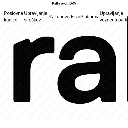
Rally proti DKV
Poslovne
Upravljanje
Upravljanje
Računovodstvo
Platforma
kartice
stroškov
voznega park