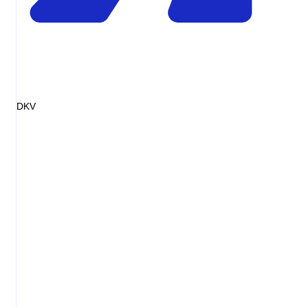
DKV
Invoice
Diesel 48L
EUR72.00
Service fee
EUR0.00
Markup
EUR0.00
Total
EUR72.00
= pump receipt
Illustrative invoice
Diesel
Pump price
List-price premium
+ varies
Transaction fee
+ varies
Admin fee
+ varies
Total