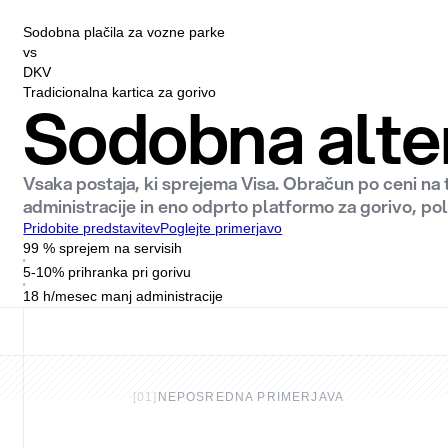
Sodobna plačila za vozne parke
vs
DKV
Tradicionalna kartica za gorivo
Sodobna alte
Vsaka postaja, ki sprejema Visa. Obračun po ceni na
administracije in eno odprto platformo za gorivo, po
Pridobite predstavitev
Poglejte primerjavo
99 % sprejem na servisih
5-10% prihranka pri gorivu
18 h/mesec manj administracije
[
01
]
NEPOSREDNA PRIMERJAVA