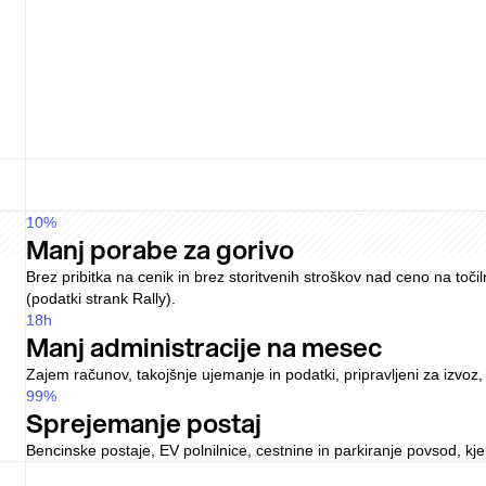
Pricing
Varies
Driver fee
Plan
Lock-in
Term
Brez vezave, pregledne cene
Preprosta ekonomika, brez nepričakovanih administrativnih stroško
Večplastna struktura pristojbin
Storitvene provizije, stroški FX in odpovedni roki pri tekočih pogod
10
%
Manj porabe za gorivo
Brez pribitka na cenik in brez storitvenih stroškov nad ceno na toč
(podatki strank Rally).
18
h
Manj administracije na mesec
Zajem računov, takojšnje ujemanje in podatki, pripravljeni za izvo
99
%
Sprejemanje postaj
Bencinske postaje, EV polnilnice, cestnine in parkiranje povsod, k