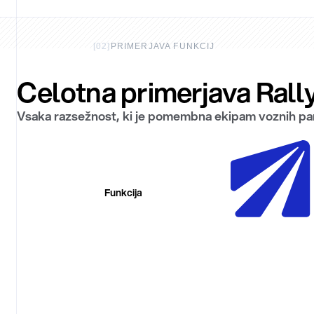
[
02
]
PRIMERJAVA FUNKCIJ
Celotna primerjava Rall
Vsaka razsežnost, ki je pomembna ekipam voznih park
Funkcija
Sprejemanje postaj
Model cen