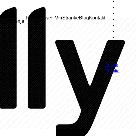
EV
Primerjava
Viri
Stranke
Blog
Kontakt
a
polnjenje
Prijava
Začnite