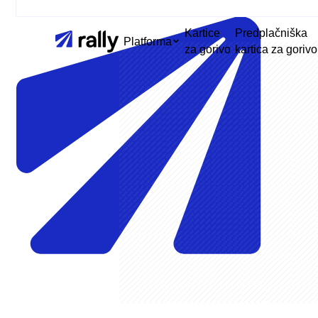
Kartice
Predplačniška
Platforma
za gorivo
kartica za gorivo