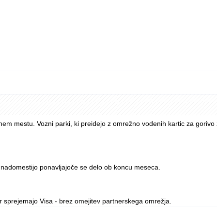
v in brez dolgih odpovednih rokov.
bah lahko zapletejo skupni strošek.
ilnem mestu. Vozni parki, ki preidejo z omrežno vodenih kartic za gorivo
z, nadomestijo ponavljajoče se delo ob koncu meseca.
jer sprejemajo Visa - brez omejitev partnerskega omrežja.