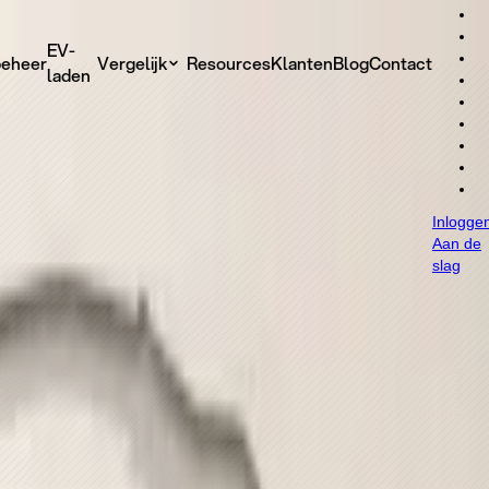
geleken (2026)
EV-
eheer
Vergelijk
Resources
Klanten
Blog
Contact
laden
Inlogge
Aan de
slag