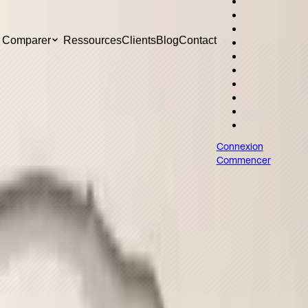
opéennes: comparatif
Comparer
Ressources
Clients
Blog
Contact
en Europe.
Connexion
Commencer