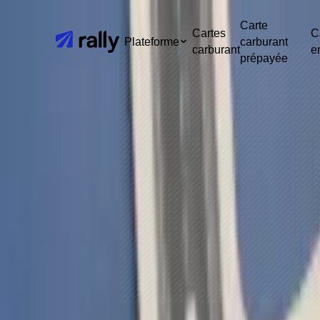
Blog
/
Publié le 11 mai 2026
Cartes carburant interna
Carte
Cartes
C
Plateforme
carburant
2026
carburant
e
prépayée
Par Nick Telecki, CEO
LinkedIn
Nick Telecki est le CEO de Rally et écrit sur les paiements de flotte, le