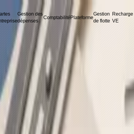
tionales pour flottes eur
artes
Gestion des
Gestion
Recharge
Comptabilité
Plateforme
ntreprise
dépenses
de flotte
VE
s cartes carburant, la recharge VE, les péages et les dépenses de flotte 