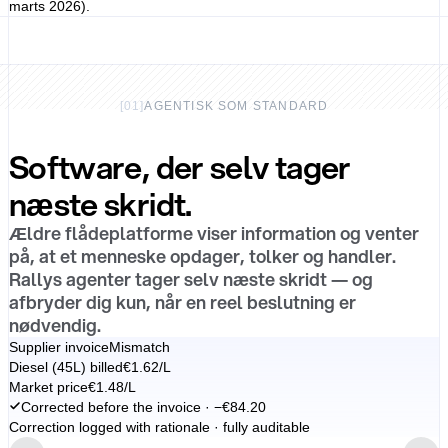
marts 2026).
[
01
]
AGENTISK SOM STANDARD
Software, der selv tager
næste skridt.
Ældre flådeplatforme viser information og venter
på, at et menneske opdager, tolker og handler.
Rallys agenter tager selv næste skridt — og
afbryder dig kun, når en reel beslutning er
nødvendig.
Supplier invoice
Mismatch
Diesel (45L) billed
€1.62/L
Market price
€1.48/L
Corrected before the invoice · −€84.20
Correction logged with rationale · fully auditable