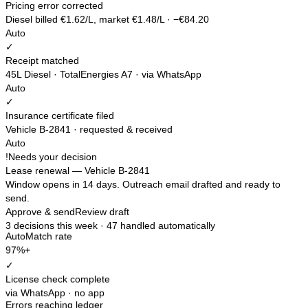
Pricing error corrected
Diesel billed €1.62/L, market €1.48/L · −€84.20
Auto
✓
Receipt matched
45L Diesel · TotalEnergies A7 · via WhatsApp
Auto
✓
Insurance certificate filed
Vehicle B-2841 · requested & received
Auto
!
Needs your decision
Lease renewal — Vehicle B-2841
Window opens in 14 days. Outreach email drafted and ready to
send.
Approve & send
Review draft
3 decisions
this week ·
47 handled automatically
AutoMatch rate
97%+
✓
License check complete
via WhatsApp · no app
Errors reaching ledger