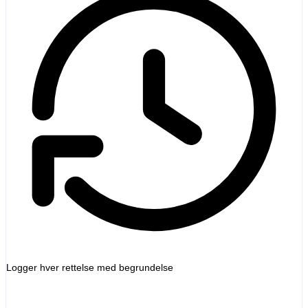
Logger hver rettelse med begrundelse
upplier invoices