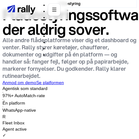
Flådestyring
Flådestyringssoftwa
der aldrig sover.
Alle andre flådeplatforme viser dig et dashboard og
venter. Rally styrer køretøjer, chauffører,
dokumenter og udgifter på én platform — og
handler så: fanger fejl, følger op på papirarbejde,
markerer fornyelser. Du godkender. Rally klarer
rutinearbejdet.
Anmod om demo
Se platformen
Agentisk som standard
97%+ AutoMatch-rate
Én platform
WhatsApp-native
R
Fleet Inbox
Agent active
✓