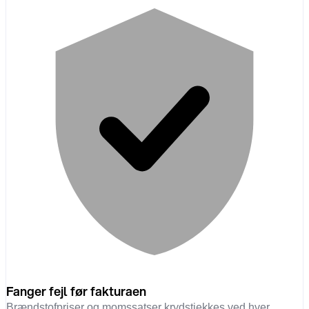
Fanger fejl før fakturaen
Brændstofpriser og momssatser krydstjekkes ved hver