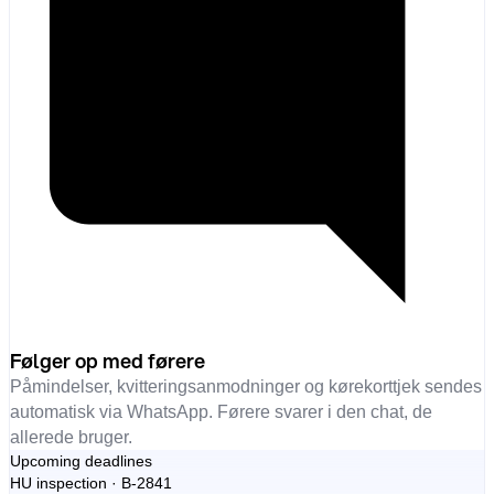
Følger op med førere
Påmindelser, kvitteringsanmodninger og kørekorttjek sendes
automatisk via WhatsApp. Førere svarer i den chat, de
allerede bruger.
Upcoming deadlines
HU inspection · B-2841