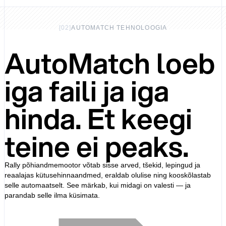
[
02
]
AUTOMATCH TEHNOLOOGIA
AutoMatch loeb
iga faili ja iga
hinda. Et keegi
teine ei peaks.
Rally põhiandmemootor võtab sisse arved, tšekid, lepingud ja
reaalajas kütusehinnaandmed, eraldab olulise ning kooskõlastab
selle automaatselt. See märkab, kui midagi on valesti — ja
parandab selle ilma küsimata.