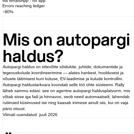
Errors reaching ledger
−80%
Mis on autopargi
haldus?
Autopargi haldus on ettevõtte sõidukite, juhtide, dokumentide ja
tegevuskulude koordineerimine — alates hankest, hooldusest ja
nõuete täitmisest kuni kütuse, EV-laadimise ja kulude kontrollini.
Autopargi haldustarkvara koondab selle töö ühte süsteemi. Rally
läheb sammu edasi: see on agentne autopargi haldusplatvorm, mis
võtab sisse iga faili ja hinnavoo, seob need automaatselt, lahendab
rutiinsed küsimused ise ning kaasab inimese ainult siis, kui on vaja
päris otsust.
Viimati uuendatud: juuli 2026