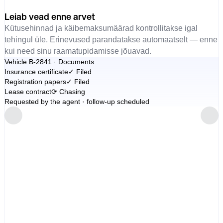
Leiab vead enne arvet
Kütusehinnad ja käibemaksumäärad kontrollitakse igal
tehingul üle. Erinevused parandatakse automaatselt — enne
kui need sinu raamatupidamisse jõuavad.
Vehicle B-2841 · Documents
Insurance certificate
✓
Filed
Registration papers
✓
Filed
Lease contract
⟳
Chasing
Requested by the agent · follow-up scheduled