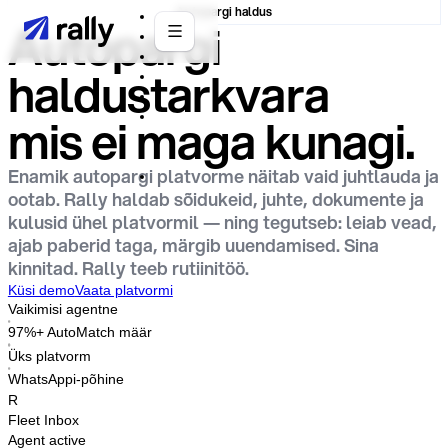
Autopargi haldus
Autopargi
haldustarkvara
mis ei maga kunagi.
Enamik autopargi platvorme näitab vaid juhtlauda ja
ootab. Rally haldab sõidukeid, juhte, dokumente ja
kulusid ühel platvormil — ning tegutseb: leiab vead,
ajab paberid taga, märgib uuendamised. Sina
kinnitad. Rally teeb rutiinitöö.
Küsi demo
Vaata platvormi
Vaikimisi agentne
97%+ AutoMatch määr
Üks platvorm
WhatsAppi-põhine
R
Fleet Inbox
Agent active