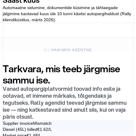
Automaatne sidumine, dokumentide küsimine ja tähtaegade
jälgimine kaotavad kuus üle 10 tunni käsitsi autopargihaldust (Rally
kliendiküsitlus, märts 2026).
[
01
]
VAIKIMISI AGENTNE
Tarkvara, mis teeb järgmise
sammu ise.
Vanad autopargiplatvormid toovad info esile ja
ootavad, et inimene märkaks, tõlgendaks ja
tegutseks. Rally agendid teevad järgmise sammu
ise — ning katkestavad sind ainult siis, kui on vaja
päris otsust.
Supplier invoice
Mismatch
Diesel (45L) billed
€1.62/L
Market price
€1.48/L