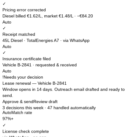
✓
Pricing error corrected
Diesel billed €1.62/L, market €1.48/L · −€84.20
Auto
✓
Receipt matched
45L Diesel · TotalEnergies A7 · via WhatsApp
Auto
✓
Insurance certificate filed
Vehicle B-2841 · requested & received
Auto
!
Needs your decision
Lease renewal — Vehicle B-2841
Window opens in 14 days. Outreach email drafted and ready to
send.
Approve & send
Review draft
3 decisions
this week ·
47 handled automatically
AutoMatch rate
97%+
✓
License check complete
via WhatsApp · no app