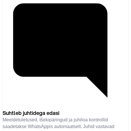
Suhtleb juhtidega edasi
Meeldetuletused, tšekipäringud ja juhiloa kontrollid
saadetakse WhatsAppis automaatselt. Juhid vastavad