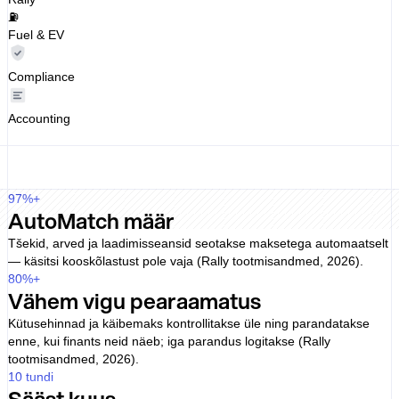
⛽
Fuel & EV
Compliance
Accounting
97
%+
AutoMatch määr
Tšekid, arved ja laadimisseansid seotakse maksetega automaatselt
— käsitsi kooskõlastust pole vaja (Rally tootmisandmed, 2026).
80
%+
Vähem vigu pearaamatus
Kütusehinnad ja käibemaks kontrollitakse üle ning parandatakse
enne, kui finants neid näeb; iga parandus logitakse (Rally
tootmisandmed, 2026).
10
tundi
Sääst kuus