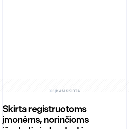
greitis
Priėmimas
Išlaidų
kontrolė
[
03
]
KAM SKIRTA
Skirta registruotoms
įmonėms, norinčioms