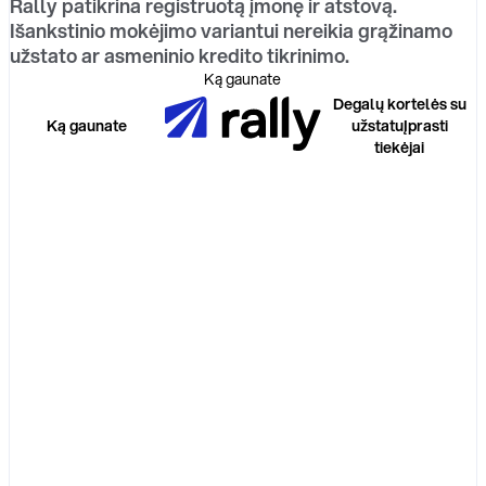
Rally patikrina registruotą įmonę ir atstovą.
Išankstinio mokėjimo variantui nereikia grąžinamo
užstato ar asmeninio kredito tikrinimo.
Ką gaunate
Degalų kortelės su
Ką gaunate
užstatu
Įprasti
tiekėjai
Pradinis
užstatas
Kredito
tikrinimas
Finansavimo
modelis
Patvirtinimo