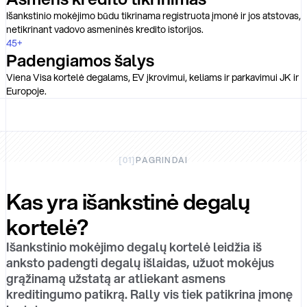
Išankstinio mokėjimo būdu tikrinama registruota įmonė ir jos atstovas,
netikrinant vadovo asmeninės kredito istorijos.
45+
Padengiamos šalys
Viena Visa kortelė degalams, EV įkrovimui, keliams ir parkavimui JK ir
Europoje.
[
01
]
PAGRINDAI
Kas yra išankstinė degalų
kortelė?
Išankstinio mokėjimo degalų kortelė leidžia iš
anksto padengti degalų išlaidas, užuot mokėjus
grąžinamą užstatą ar atliekant asmens
kreditingumo patikrą. Rally vis tiek patikrina įmonę