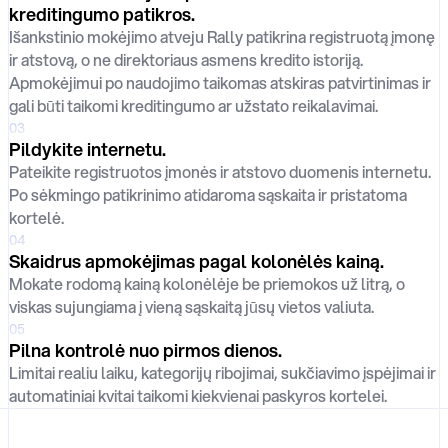
kreditingumo patikros.
Išankstinio mokėjimo atveju Rally patikrina registruotą įmonę
ir atstovą, o ne direktoriaus asmens kredito istoriją.
Apmokėjimui po naudojimo taikomas atskiras patvirtinimas ir
gali būti taikomi kreditingumo ar užstato reikalavimai.
03
Pildykite internetu.
Pateikite registruotos įmonės ir atstovo duomenis internetu.
Po sėkmingo patikrinimo atidaroma sąskaita ir pristatoma
kortelė.
04
Skaidrus apmokėjimas pagal kolonėlės kainą.
Mokate rodomą kainą kolonėlėje be priemokos už litrą, o
viskas sujungiama į vieną sąskaitą jūsų vietos valiuta.
05
Pilna kontrolė nuo pirmos dienos.
Limitai realiu laiku, kategorijų ribojimai, sukčiavimo įspėjimai ir
automatiniai kvitai taikomi kiekvienai paskyros kortelei.