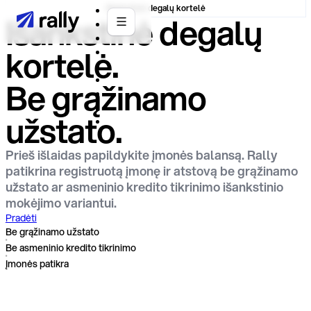
Išankstinė degalų kortelė
Išankstinė degalų
kortelė.
Be grąžinamo
užstato.
Prieš išlaidas papildykite įmonės balansą. Rally
patikrina registruotą įmonę ir atstovą be grąžinamo
užstato ar asmeninio kredito tikrinimo išankstinio
mokėjimo variantui.
Pradėti
Be grąžinamo užstato
Be asmeninio kredito tikrinimo
Įmonės patikra