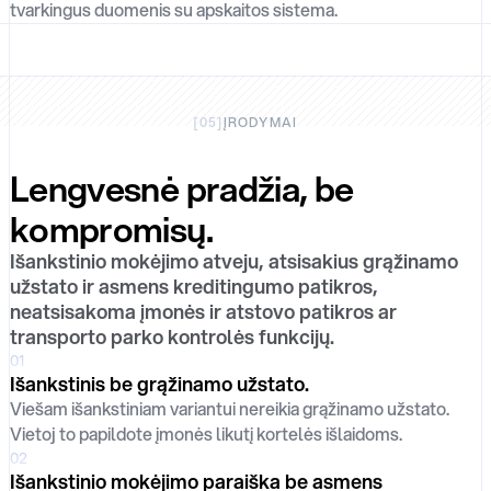
tvarkingus duomenis su apskaitos sistema.
[
05
]
ĮRODYMAI
Lengvesnė pradžia, be
kompromisų.
Išankstinio mokėjimo atveju, atsisakius grąžinamo
užstato ir asmens kreditingumo patikros,
neatsisakoma įmonės ir atstovo patikros ar
transporto parko kontrolės funkcijų.
01
Išankstinis be grąžinamo užstato.
Viešam išankstiniam variantui nereikia grąžinamo užstato.
Vietoj to papildote įmonės likutį kortelės išlaidoms.
02
Išankstinio mokėjimo paraiška be asmens