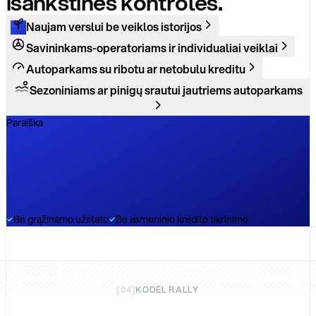
išankstinės kontrolės.
Naujam verslui be veiklos istorijos
Savininkams-operatoriams ir individualiai veiklai
Autoparkams su ribotu ar netobulu kreditu
Sezoniniams ar pinigų srautui jautriems autoparkams
Paraiška
Be grąžinamo užstato
Be asmeninio kredito tikrinimo
[
04
]
KODĖL RALLY