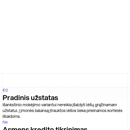
€0
Pradinis užstatas
Išankstinio mokėjimo variantui nereikia įšaldyti lėšų grąžinamam
užstatui. Į įmonės balansą įtrauktos lėšos lieka prieinamos kortelės
išlaidoms.
Ne
Asmens kredito tikrinimas