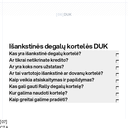
[
06
]
DUK
Išankstinės degalų kortelės DUK
Kas yra išankstinė degalų kortelė?
Ar tikrai netikrinate kredito?
Ar yra koks nors užstatas?
Ar tai vartotojo išankstinė ar dovanų kortelė?
Kaip veikia atsiskaitymas ir papildymas?
Kas gali gauti Rally degalų kortelę?
Kur galima naudoti kortelę?
Kaip greitai galime pradėti?
[
07
]
CTA