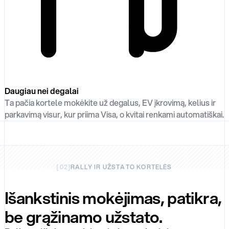
Daugiau nei degalai
Ta pačia kortele mokėkite už degalus, EV įkrovimą, kelius ir
parkavimą visur, kur priima Visa, o kvitai renkami automatiškai.
[
02
]
RALLY IR UŽSTATO KORTELĖS
Išankstinis mokėjimas, patikra,
be grąžinamo užstato.