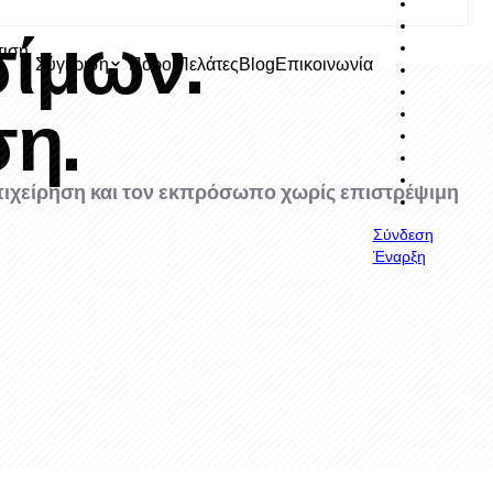
ίμων.
ιση
Σύγκριση
Πόροι
Πελάτες
Blog
Επικοινωνία
η.
επιχείρηση και τον εκπρόσωπο χωρίς επιστρέψιμη
Σύνδεση
Έναρξη