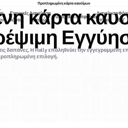
Προπληρωμένη κάρτα καυσίμων
η κάρτα καυσ
νη
Εταιρικές
Διαχείριση
Διαχείριση
Φόρτ
Λογιστική
Πλατφόρμα
ων
κάρτες
δαπανών
στόλου
EV
ρέψιμη Εγγύησ
τις δαπάνες. Η Rally επαληθεύει την εγγεγραμμένη 
 προπληρωμένη επιλογή.