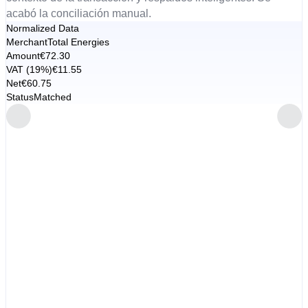
acabó la conciliación manual.
Normalized Data
Merchant
Total Energies
Amount
€72.30
VAT (19%)
€11.55
Net
€60.75
Status
Matched