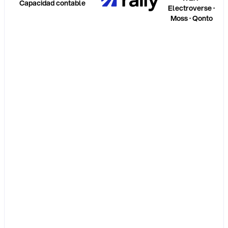
Capacidad contable
Electroverse ·
Moss · Qonto
Detalle por
transacción
Extracción por línea
Detección de IVA
Centros de
coste
Conciliación
Correcciones con
IA