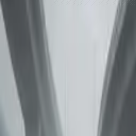
Brændstof, el og udgifter på ét kort